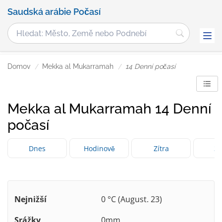
Saudská arábie Počasí
Domov
Mekka al Mukarramah
14 Denní počasí
Mekka al Mukarramah 14 Denní
počasí
Dnes
Hodinově
Zítra
3 
Nejnižší
0 °C (August. 23)
Srážky
0mm