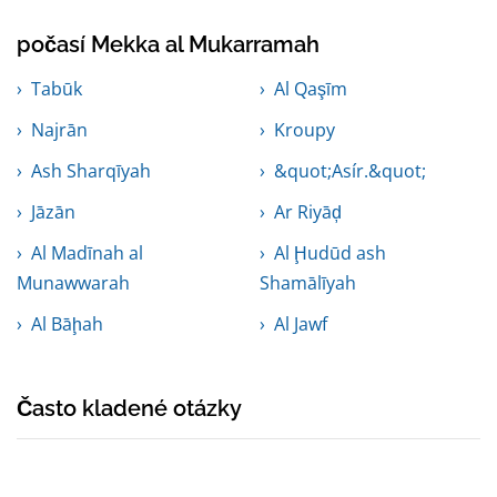
počasí Mekka al Mukarramah
Tabūk
Al Qaşīm
Najrān
Kroupy
Ash Sharqīyah
&quot;Asír.&quot;
Jāzān
Ar Riyāḑ
Al Madīnah al
Al Ḩudūd ash
Munawwarah
Shamālīyah
Al Bāḩah
Al Jawf
Často kladené otázky