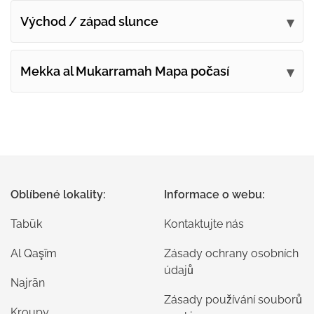
Východ / západ slunce
Mekka al Mukarramah Mapa počasí
Oblíbené lokality:
Informace o webu:
Tabūk
Kontaktujte nás
Al Qaşīm
Zásady ochrany osobních
údajů
Najrān
Zásady používání souborů
Kroupy