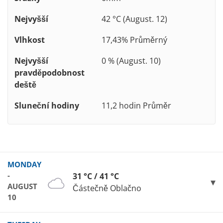
Nejvyšší
42 °C (August. 12)
Vlhkost
17,43% Průměrný
Nejvyšší
0 % (August. 10)
pravděpodobnost
deště
Sluneční hodiny
11,2 hodin Průměr
MONDAY
-
31 °C / 41 °C
AUGUST
Částečně Oblačno
10