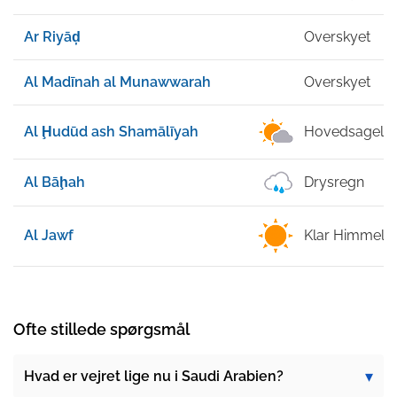
Ar Riyāḑ
Overskyet
Al Madīnah al Munawwarah
Overskyet
Al Ḩudūd ash Shamālīyah
Hovedsageligt
Al Bāḩah
Drysregn
Al Jawf
Klar Himmel
Ofte stillede spørgsmål
Hvad er vejret lige nu i Saudi Arabien?