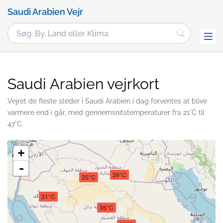
Saudi Arabien Vejr
Saudi Arabien vejrkort
Vejret de fleste steder i Saudi Arabien i dag forventes at blive
varmere end i går, med gennemsnitstemperaturer fra 21°C til
47°C.
+
-
39°C
35°C
31°C
36°C