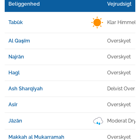
Beliggenhed
Vejrudsigt
Tabūk
Klar Himmel
Al Qaşīm
Overskyet
Najrān
Overskyet
Hagl
Overskyet
Ash Sharqīyah
Delvist Overs
Asīr
Overskyet
Jāzān
Moderat Dryp
Makkah al Mukarramah
Overskyet