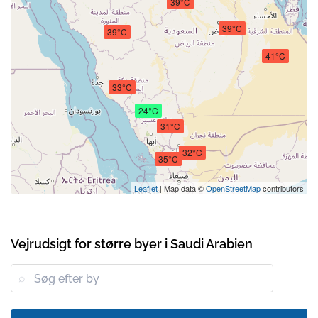
39°C
39°C
39°C
41°C
33°C
24°C
31°C
32°C
35°C
Leaflet
| Map data ©
OpenStreetMap
contributors
Vejrudsigt for større byer i Saudi Arabien