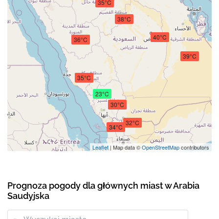
35°C
38°C
40°C
36°C
39°C
35°C
23°C
30°C
32°C
34°C
Leaflet
| Map data ©
OpenStreetMap
contributors
Prognoza pogody dla głównych miast w Arabia
Saudyjska