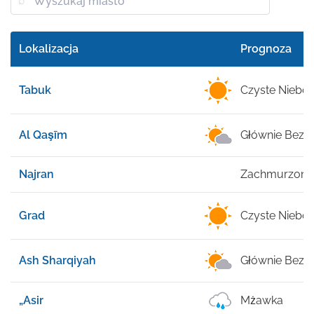
Lokalizacja
Prognoza
Tabuk
Czyste Niebo
Al Qaşīm
Głównie Bezc
Najran
Zachmurzone
Grad
Czyste Niebo
Ash Sharqiyah
Głównie Bezc
„Asir
Mżawka