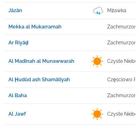
Jāzān
Mżawka
Mekka al Mukarramah
Zachmurzone
Ar Riyāḑ
Zachmurzone
Al Madīnah al Munawwarah
Czyste Niebo
Al Ḩudūd ash Shamālīyah
Częściowo P
Al Baha
Zachmurzone
Al Jawf
Czyste Niebo