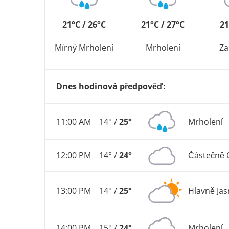
21°C / 26°C
21°C / 27°C
21
Mírný Mrholení
Mrholení
Z
Dnes hodinová předpověď:
11:00 AM
14° /
25°
Mrholení
12:00 PM
14° /
24°
Částečně 
13:00 PM
14° /
25°
Hlavně Ja
14:00 PM
15° /
24°
Mrholení