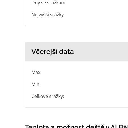
Dny se srážkami
Nejvyšší srážky
Včerejší data
Max:
Min:
Celkové srážky:
Teplota a možnost deště v Al Bā