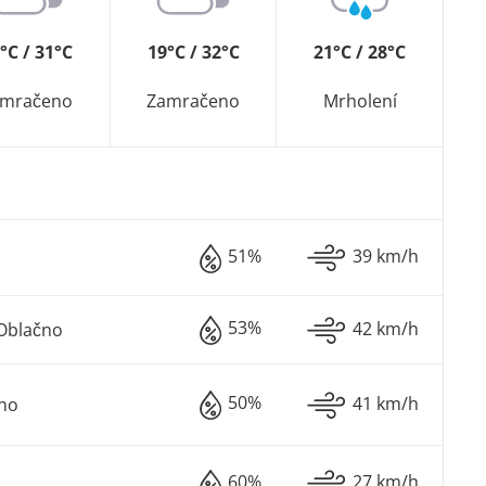
°C / 31°C
19°C / 32°C
21°C / 28°C
amračeno
Zamračeno
Mrholení
51%
39 km/h
53%
42 km/h
Oblačno
50%
41 km/h
sno
60%
27 km/h