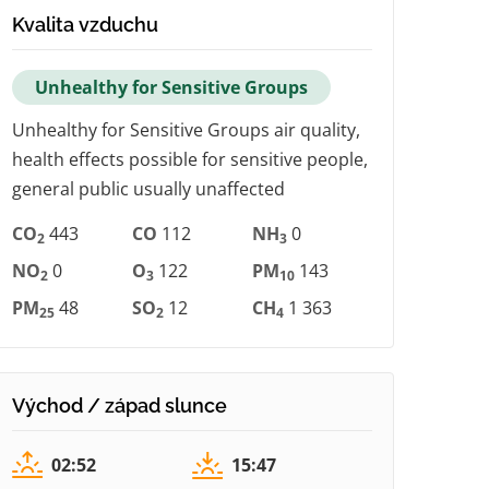
Kvalita vzduchu
Unhealthy for Sensitive Groups
Unhealthy for Sensitive Groups air quality,
health effects possible for sensitive people,
general public usually unaffected
CO
443
CO
112
NH
0
2
3
NO
0
O
122
PM
143
2
3
10
PM
48
SO
12
CH
1 363
25
2
4
Východ / západ slunce
02:52
15:47