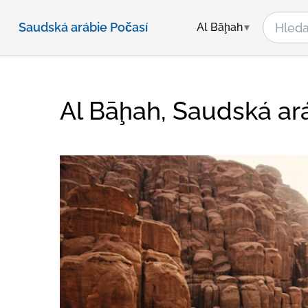
Saudská arábie Počasí
Al Bāḩah
Al Bāḩah, Saudská ar