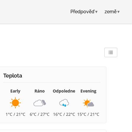
Předpověď
▾
země
▾
Teplota
Early
Ráno
Odpoledne
Evening
1°C / 21°C
6°C / 27°C
16°C / 22°C
15°C / 21°C