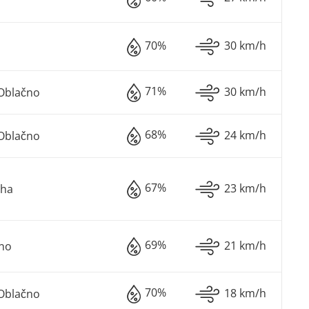
70%
30 km/h
71%
30 km/h
Oblačno
68%
24 km/h
Oblačno
67%
23 km/h
oha
69%
21 km/h
sno
70%
18 km/h
Oblačno