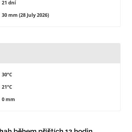
21 dní
30 mm (28 July 2026)
30°C
21°C
0 mm
ḩah během příštích 12 hodin