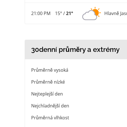
21:00 PM
15° /
21°
Hlavně Ja
30denní průměry a extrémy
Průměrně vysoká
Průměrně nízké
Nejteplejší den
Nejchladnější den
Průměrná vlhkost