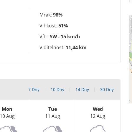
Mrak:
98%
Vlhkost:
51%
Vítr:
SW - 15 km/h
Viditelnost:
11,44 km
7 Dny
10 Dny
14 Dny
30 Dny
Mon
Tue
Wed
10 Aug
11 Aug
12 Aug