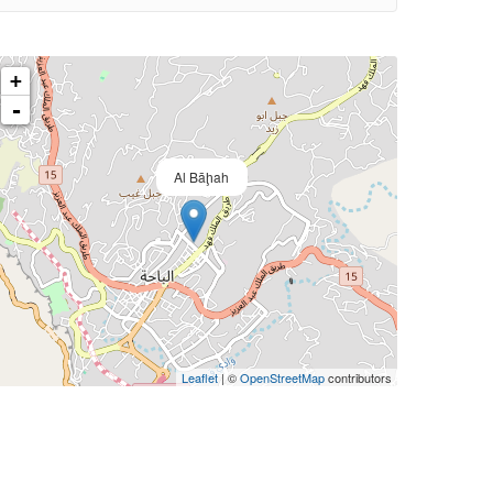
+
-
Al Bāḩah
Leaflet
| ©
OpenStreetMap
contributors