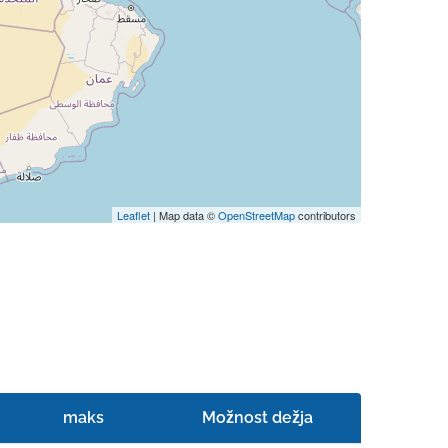
Leaflet
| Map data ©
OpenStreetMap
contributors
maks
Možnost dežja