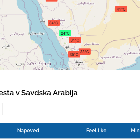
41°C
34°C
24°C
31°C
33°C
35°C
sta v Savdska Arabija
Napoved
Feel like
Min