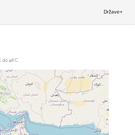
Države
▾
C do 48°C.