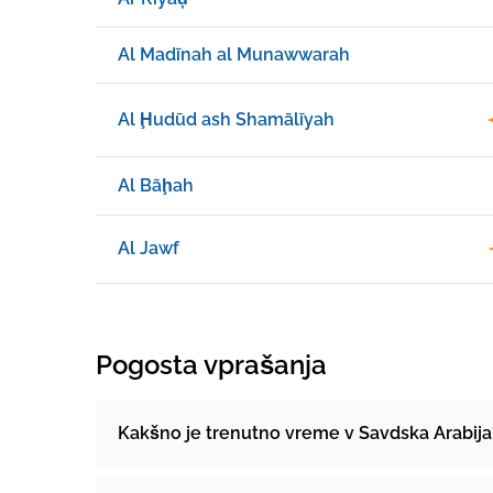
Al Madīnah al Munawwarah
Al Ḩudūd ash Shamālīyah
Al Bāḩah
Al Jawf
Pogosta vprašanja
Kakšno je trenutno vreme v Savdska Arabija