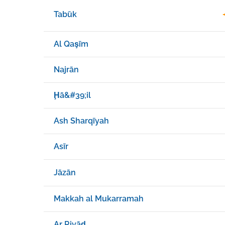
Tabūk
Al Qaşīm
Najrān
Ḩā&#39;il
Ash Sharqīyah
Asīr
Jāzān
Makkah al Mukarramah
Ar Riyāḑ