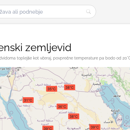
enski zemljevid
edvidoma toplejše kot včeraj, povprečne temperature pa bodo od 20°
38°C
35°C
31°C
36°C
38°C
39°C
39°C