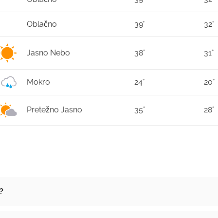
Oblačno
39°
32°
Jasno Nebo
38°
31°
Mokro
24°
20°
Pretežno Jasno
35°
28°
?