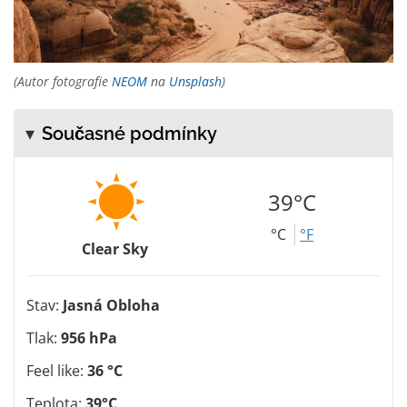
(Autor fotografie
NEOM
na
Unsplash
)
Současné podmínky
39°C
°C
°F
Clear Sky
Stav:
Jasná Obloha
Tlak:
956 hPa
Feel like:
36 °C
Teplota:
39°C