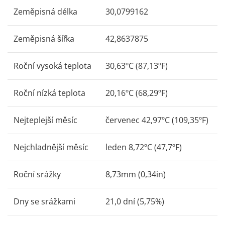
Zeměpisná délka
30,0799162
Zeměpisná šířka
42,8637875
Roční vysoká teplota
30,63ºC (87,13ºF)
Roční nízká teplota
20,16ºC (68,29ºF)
Nejteplejší měsíc
červenec 42,97ºC (109,35ºF)
Nejchladnější měsíc
leden 8,72ºC (47,7ºF)
Roční srážky
8,73mm (0,34in)
Dny se srážkami
21,0 dní (5,75%)