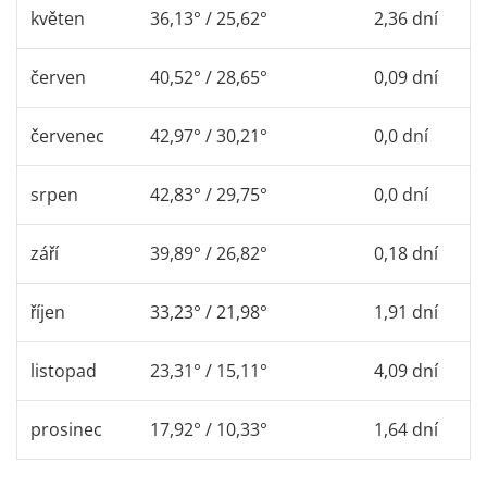
květen
36,13° / 25,62°
2,36 dní
červen
40,52° / 28,65°
0,09 dní
červenec
42,97° / 30,21°
0,0 dní
srpen
42,83° / 29,75°
0,0 dní
září
39,89° / 26,82°
0,18 dní
říjen
33,23° / 21,98°
1,91 dní
listopad
23,31° / 15,11°
4,09 dní
prosinec
17,92° / 10,33°
1,64 dní