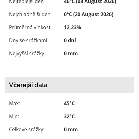
Nejteplejší den
46°C (08 August 2026)
Nejchladnější den
0°C (20 August 2026)
Průměrná vlhkost
12,23%
Dny se srážkami
0 dní
Nejvyšší srážky
0 mm
Včerejší data
Max:
45°C
Min:
32°C
Celkové srážky:
0 mm