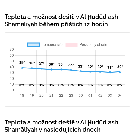
Teplota a možnost deště v Al Ḩudūd ash
Shamālīyah během příštích 12 hodin
Teplota a možnost deště v Al Ḩudūd ash
Shamālīyah v následujících dnech