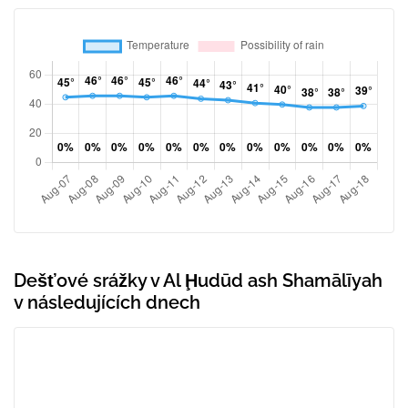
Dešťové srážky v Al Ḩudūd ash Shamālīyah
v následujících dnech