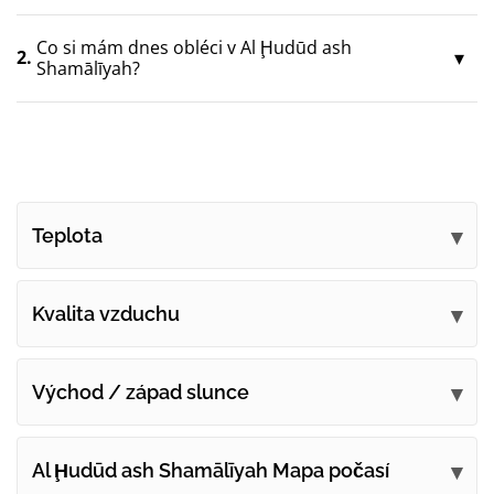
Co si mám dnes obléci v Al Ḩudūd ash
2.
Shamālīyah?
Teplota
Kvalita vzduchu
Východ / západ slunce
Al Ḩudūd ash Shamālīyah Mapa počasí