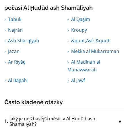
počasí Al Ḩudūd ash Shamālīyah
Tabūk
Al Qaşīm
Najrān
Kroupy
Ash Sharqīyah
&quot;Asír.&quot;
Jāzān
Mekka al Mukarramah
Ar Riyāḑ
Al Madīnah al
Munawwarah
Al Bāḩah
Al Jawf
Často kladené otázky
Jaký je nejžhavější měsíc v Al Ḩudūd ash
1.
Shamālīyah?