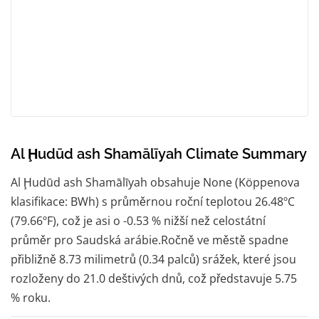
Al Ḩudūd ash Shamālīyah Climate Summary
Al Ḩudūd ash Shamālīyah obsahuje None (Köppenova
klasifikace: BWh) s průměrnou roční teplotou 26.48ºC
(79.66ºF), což je asi o -0.53 % nižší než celostátní
průměr pro Saudská arábie.Ročně ve městě spadne
přibližně 8.73 milimetrů (0.34 palců) srážek, které jsou
rozloženy do 21.0 deštivých dnů, což představuje 5.75
% roku.