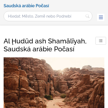
Saudská arábie Počasí
Al Ḩudūd ash Shamālīyah,
Saudská arábie Počasí