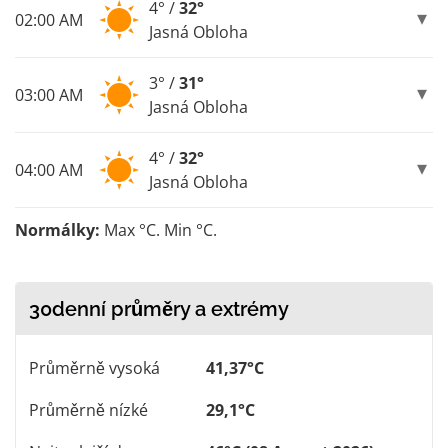
4° /
32°
02:00 AM
Jasná Obloha
3° /
31°
03:00 AM
Jasná Obloha
4° /
32°
04:00 AM
Jasná Obloha
Normálky:
Max °C. Min °C.
30denní průměry a extrémy
Průměrně vysoká
41,37°C
Průměrně nízké
29,1°C