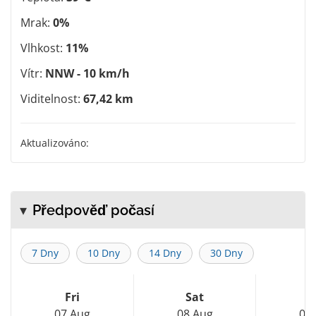
Mrak:
0%
Vlhkost:
11%
Vítr:
NNW - 10 km/h
Viditelnost:
67,42 km
Aktualizováno:
Předpověď počasí
7 Dny
10 Dny
14 Dny
30 Dny
Fri
Sat
S
07 Aug
08 Aug
09