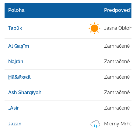
Poloha
Predpoveď
Tabūk
Jasná Obloha
Al Qaşīm
Zamračené
Najrān
Zamračené
Ḩā&#39;il
Zamračené
Ash Sharqīyah
Zamračené
„Asír
Zamračené
Jāzān
Mierny Mrhole