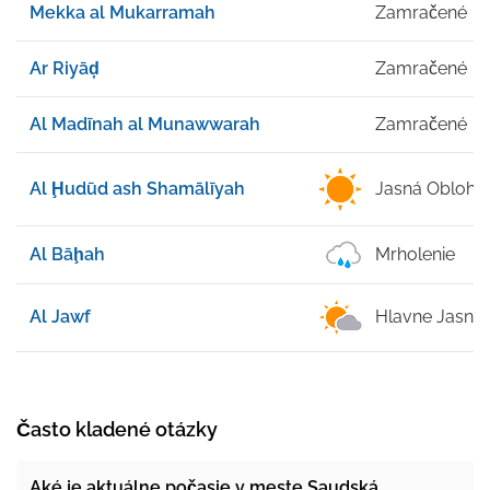
Mekka al Mukarramah
Zamračené
Ar Riyāḑ
Zamračené
Al Madīnah al Munawwarah
Zamračené
Al Ḩudūd ash Shamālīyah
Jasná Obloha
Al Bāḩah
Mrholenie
Al Jawf
Hlavne Jasné
Často kladené otázky
Aké je aktuálne počasie v meste Saudská