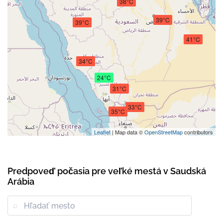
38°C
39°C
39°C
41°C
34°C
24°C
31°C
33°C
35°C
Leaflet
| Map data ©
OpenStreetMap
contributors
Predpoveď počasia pre veľké mestá v Saudská
Arábia