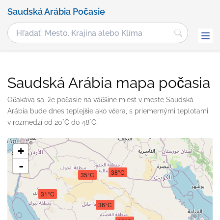
Saudská Arábia Počasie
Saudská Arábia mapa počasia
Očakáva sa, že počasie na väčšine miest v meste Saudská
Arábia bude dnes teplejšie ako včera, s priemernými teplotami
v rozmedzí od 20°C do 48°C.
+
-
38°C
35°C
31°C
36°C