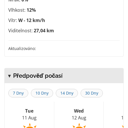
Vlhkost:
12%
Vítr:
W - 12 km/h
Viditelnost:
27,04 km
Aktualizováno:
Předpověď počasí
7 Dny
10 Dny
14 Dny
30 Dny
Tue
Wed
T
11 Aug
12 Aug
13