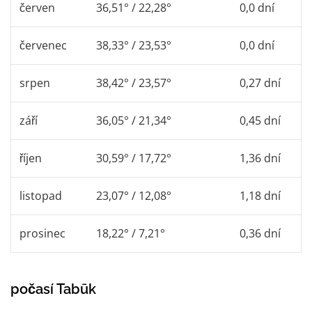
červen
36,51° / 22,28°
0,0 dní
červenec
38,33° / 23,53°
0,0 dní
srpen
38,42° / 23,57°
0,27 dní
září
36,05° / 21,34°
0,45 dní
říjen
30,59° / 17,72°
1,36 dní
listopad
23,07° / 12,08°
1,18 dní
prosinec
18,22° / 7,21°
0,36 dní
počasí Tabūk