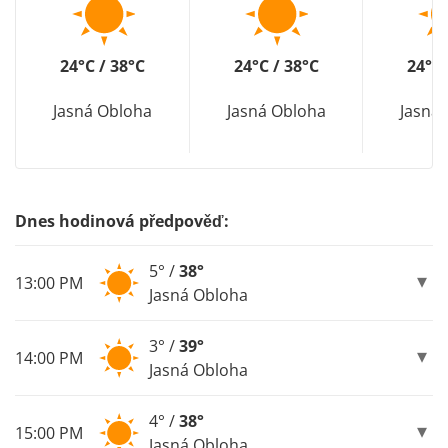
24°C / 38°C
24°C / 38°C
24°C 
Jasná Obloha
Jasná Obloha
Jasná
Dnes hodinová předpověď:
5° /
38°
13:00 PM
Jasná Obloha
3° /
39°
14:00 PM
Jasná Obloha
4° /
38°
15:00 PM
Jasná Obloha