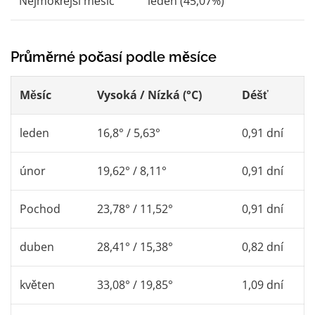
Nejmokřejší měsíc
leden (45,07%)
Průměrné počasí podle měsíce
Měsíc
Vysoká / Nízká (°C)
Déšť
leden
16,8° / 5,63°
0,91 dní
únor
19,62° / 8,11°
0,91 dní
Pochod
23,78° / 11,52°
0,91 dní
duben
28,41° / 15,38°
0,82 dní
květen
33,08° / 19,85°
1,09 dní