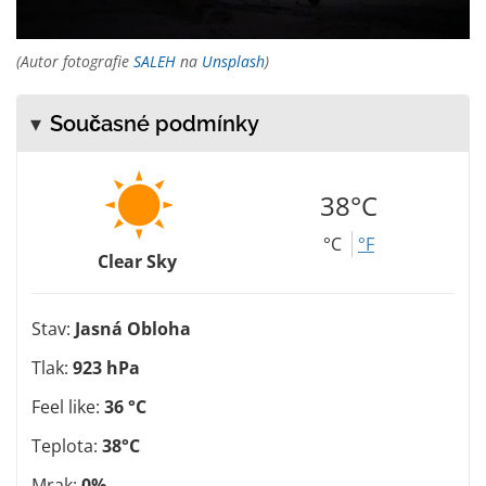
(Autor fotografie
SALEH
na
Unsplash
)
Současné podmínky
38°C
°C
°F
Clear Sky
Stav:
Jasná Obloha
Tlak:
923 hPa
Feel like:
36 °C
Teplota:
38°C
Mrak:
0%