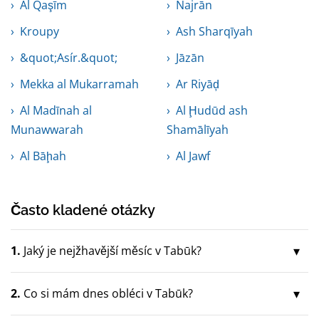
Al Qaşīm
Najrān
Kroupy
Ash Sharqīyah
&quot;Asír.&quot;
Jāzān
Mekka al Mukarramah
Ar Riyāḑ
Al Madīnah al
Al Ḩudūd ash
Munawwarah
Shamālīyah
Al Bāḩah
Al Jawf
Často kladené otázky
1.
Jaký je nejžhavější měsíc v Tabūk?
2.
Co si mám dnes obléci v Tabūk?