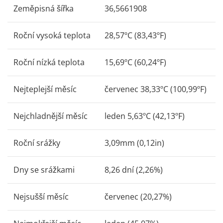
Zeměpisná šířka
36,5661908
Roční vysoká teplota
28,57ºC (83,43ºF)
Roční nízká teplota
15,69ºC (60,24ºF)
Nejteplejší měsíc
červenec 38,33ºC (100,99ºF)
Nejchladnější měsíc
leden 5,63ºC (42,13ºF)
Roční srážky
3,09mm (0,12in)
Dny se srážkami
8,26 dní (2,26%)
Nejsušší měsíc
červenec (20,27%)