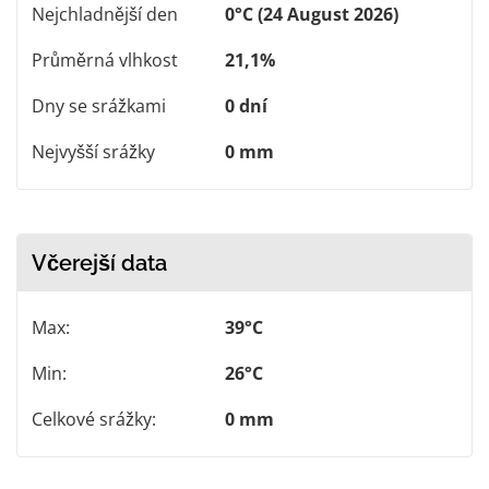
Nejchladnější den
0°C (24 August 2026)
Průměrná vlhkost
21,1%
Dny se srážkami
0 dní
Nejvyšší srážky
0 mm
Včerejší data
Max:
39°C
Min:
26°C
Celkové srážky:
0 mm