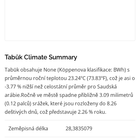
Tabūk Climate Summary
Tabūk obsahuje None (Köppenova klasifikace: BWh) s
průměrnou roční teplotou 23.24ºC (73.83ºF), což je asi o
-3.77 % nižší než celostátní průměr pro Saudská
arábie.Ročně ve městě spadne přibližně 3.09 milimetrů
(0.12 palců) srážek, které jsou rozloženy do 8.26
deštivých dnů, což představuje 2.26 % roku.
Zeměpisná délka
28,3835079