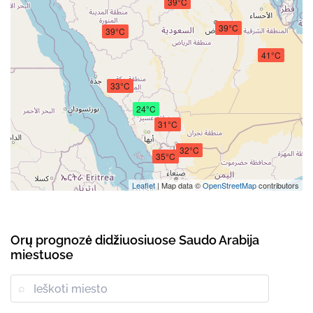
39°C
39°C
39°C
41°C
33°C
24°C
31°C
32°C
35°C
Leaflet
| Map data ©
OpenStreetMap
contributors
Orų prognozė didžiuosiuose Saudo Arabija
miestuose