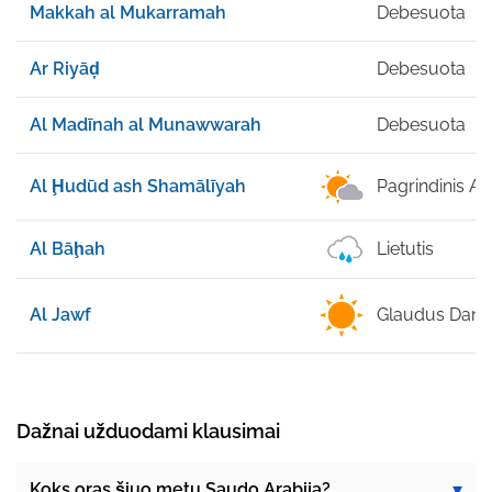
Makkah al Mukarramah
Debesuota
Ar Riyāḑ
Debesuota
Al Madīnah al Munawwarah
Debesuota
Al Ḩudūd ash Shamālīyah
Pagrindinis Ai
Al Bāḩah
Lietutis
Al Jawf
Glaudus Dan
Dažnai užduodami klausimai
Koks oras šiuo metu Saudo Arabija?