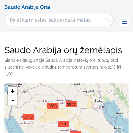
Saudo Arabija Orai
Saudo Arabija orų žemėlapis
Šiandien daugumoje Saudo Arabija vietovių orai turėtų būti
šiltesni nei vakar, o vidutinė temperatūra svyruos nuo 21°C iki
47°C.
+
-
39°C
35°C
31°C
36°C