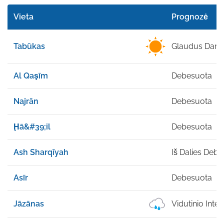
Vieta
Prognozė
Tabūkas
Glaudus Dan
Al Qaşīm
Debesuota
Najrān
Debesuota
Ḩā&#39;il
Debesuota
Ash Sharqīyah
Iš Dalies Deb
Asīr
Debesuota
Jāzānas
Vidutinio Int