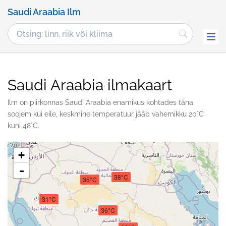
Saudi Araabia Ilm
Saudi Araabia ilmakaart
Ilm on piirkonnas Saudi Araabia enamikus kohtades täna
soojem kui eile, keskmine temperatuur jääb vahemikku 20°C
kuni 48°C.
+
-
38°C
35°C
31°C
36°C