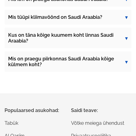
Mis tüüpi kliimavöönd on Saudi Araabia?
Kus on täna kõige kuumem koht linnas Saudi
Araabia?
Mis on praegu piirkonnas Saudi Araabia kõige
külmem koht?
Populaarsed asukohad:
Saidi teave:
Tabūk
Võtke meiega ühendust
Al Qaşīm
Privaatsuspoliitika