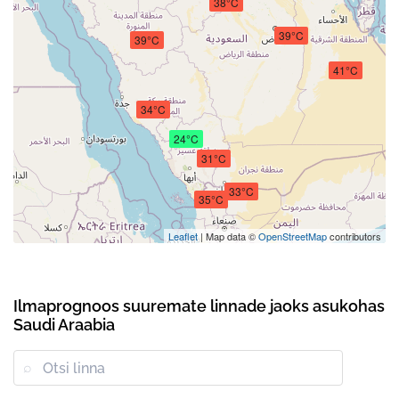
38°C
39°C
39°C
41°C
34°C
24°C
31°C
33°C
35°C
Leaflet
| Map data ©
OpenStreetMap
contributors
Ilmaprognoos suuremate linnade jaoks asukohas
Saudi Araabia