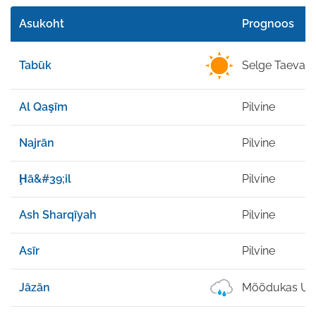
Asukoht
Prognoos
Tabūk
Selge Taevas
Al Qaşīm
Pilvine
Najrān
Pilvine
Ḩā&#39;il
Pilvine
Ash Sharqīyah
Pilvine
Asīr
Pilvine
Jāzān
Mõõdukas Ud