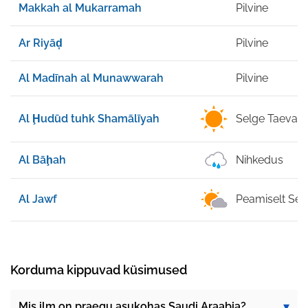
Makkah al Mukarramah
Pilvine
Ar Riyāḑ
Pilvine
Al Madīnah al Munawwarah
Pilvine
Al Ḩudūd tuhk Shamālīyah
Selge Taevas
Al Bāḩah
Nihkedus
Al Jawf
Peamiselt Sel
Korduma kippuvad küsimused
Mis ilm on praegu asukohas Saudi Araabia?