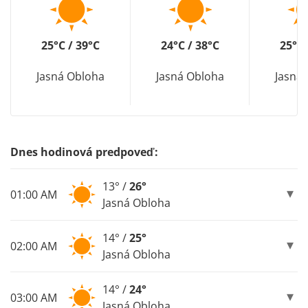
25°C / 39°C
24°C / 38°C
25°C 
Jasná Obloha
Jasná Obloha
Jasná
Dnes hodinová predpoveď:
13° /
26°
01:00 AM
Jasná Obloha
14° /
25°
02:00 AM
Jasná Obloha
14° /
24°
03:00 AM
Jasná Obloha