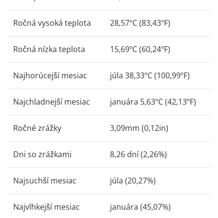
Ročná vysoká teplota
28,57ºC (83,43ºF)
Ročná nízka teplota
15,69ºC (60,24ºF)
Najhorúcejší mesiac
júla 38,33ºC (100,99ºF)
Najchladnejší mesiac
januára 5,63ºC (42,13ºF)
Ročné zrážky
3,09mm (0,12in)
Dni so zrážkami
8,26 dní (2,26%)
Najsuchší mesiac
júla (20,27%)
Najvlhkejší mesiac
januára (45,07%)