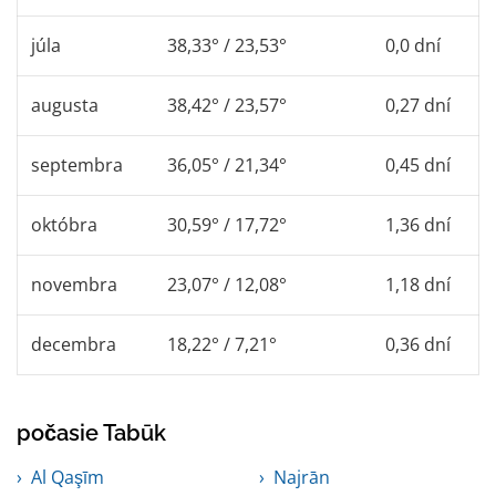
júla
38,33° / 23,53°
0,0 dní
augusta
38,42° / 23,57°
0,27 dní
septembra
36,05° / 21,34°
0,45 dní
októbra
30,59° / 17,72°
1,36 dní
novembra
23,07° / 12,08°
1,18 dní
decembra
18,22° / 7,21°
0,36 dní
počasie Tabūk
Al Qaşīm
Najrān