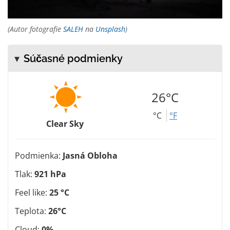
(Autor fotografie
SALEH
na
Unsplash
)
Súčasné podmienky
26°C
°C
°F
Clear Sky
Podmienka:
Jasná Obloha
Tlak:
921 hPa
Feel like:
25 °C
Teplota:
26°C
Cloud:
0%