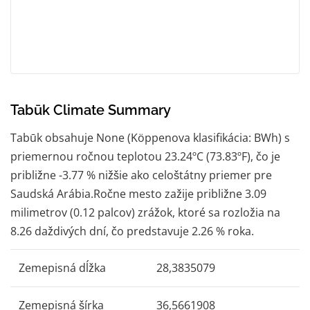
Tabūk Climate Summary
Tabūk obsahuje None (Köppenova klasifikácia: BWh) s
priemernou ročnou teplotou 23.24ºC (73.83ºF), čo je
približne -3.77 % nižšie ako celoštátny priemer pre
Saudská Arábia.Ročne mesto zažije približne 3.09
milimetrov (0.12 palcov) zrážok, ktoré sa rozložia na
8.26 daždivých dní, čo predstavuje 2.26 % roka.
Zemepisná dĺžka
28,3835079
Zemepisná šírka
36,5661908