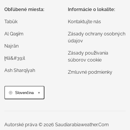
Obľúbené miesta:
Informácie o lokalite:
Tabūk
Kontaktujte nás
Al Qaşīm
Zásady ochrany osobných
údajov
Najrān
Zásady používania
Ḩā&#39;il
súborov cookie
Ash Sharqīyah
Zmluvné podmienky
Slovenčina
Autorské práva © 2026 Saudiarabiaweather.Com