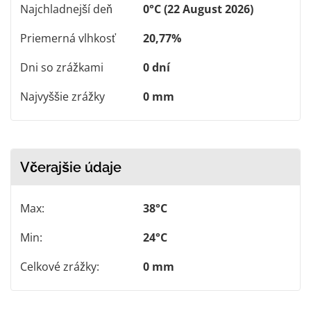
Najchladnejší deň
0°C (22 August 2026)
Priemerná vlhkosť
20,77%
Dni so zrážkami
0 dní
Najvyššie zrážky
0 mm
Včerajšie údaje
Max:
38°C
Min:
24°C
Celkové zrážky:
0 mm