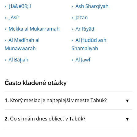
Ḩā&#39;il
Ash Sharqīyah
„Asír
Jāzān
Mekka al Mukarramah
Ar Riyāḑ
Al Madīnah al
Al Ḩudūd ash
Munawwarah
Shamālīyah
Al Bāḩah
Al Jawf
Často kladené otázky
1.
Ktorý mesiac je najteplejší v meste Tabūk?
2.
Čo si mám dnes obliecť v Tabūk?