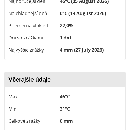
Najhorúcejší deň
46°C (05 August 2026)
Najchladnejší deň
0°C (19 August 2026)
Priemerná vlhkosť
22,0%
Dni so zrážkami
1 dní
Najvyššie zrážky
4 mm (27 July 2026)
Včerajšie údaje
Max:
46°C
Min:
31°C
Celkové zrážky:
0 mm