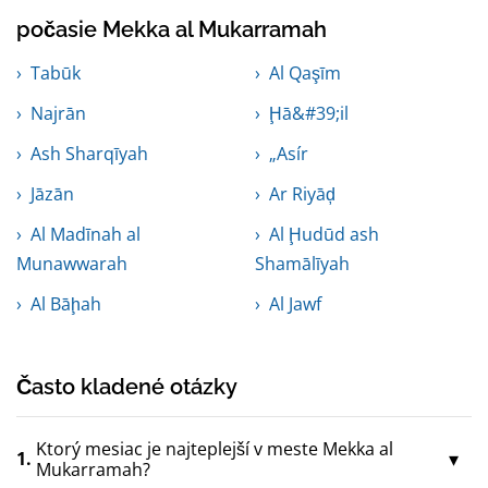
počasie Mekka al Mukarramah
Tabūk
Al Qaşīm
Najrān
Ḩā&#39;il
Ash Sharqīyah
„Asír
Jāzān
Ar Riyāḑ
Al Madīnah al
Al Ḩudūd ash
Munawwarah
Shamālīyah
Al Bāḩah
Al Jawf
Často kladené otázky
Ktorý mesiac je najteplejší v meste Mekka al
1.
Mukarramah?