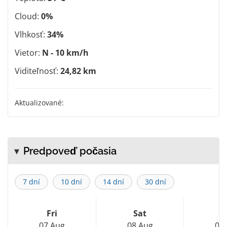
Cloud:
0%
Vlhkosť:
34%
Vietor:
N - 10 km/h
Viditeľnosť:
24,82 km
Aktualizované:
Predpoveď počasia
7 dní
10 dní
14 dní
30 dní
Fri
Sat
S
07 Aug
08 Aug
09