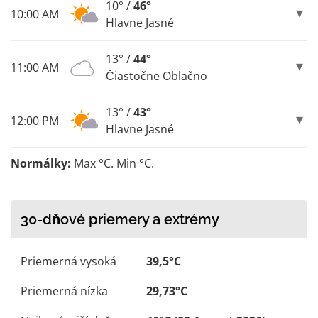
10° /
46°
10:00 AM
Hlavne Jasné
13° /
44°
11:00 AM
Čiastočne Oblačno
13° /
43°
12:00 PM
Hlavne Jasné
Normálky:
Max °C. Min °C.
30-dňové priemery a extrémy
Priemerná vysoká
39,5°C
Priemerná nízka
29,73°C