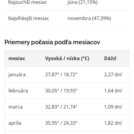
Najsuchší mesiac
júna (21,15%)
Najvlhkejší mesiac
novembra (47,39%)
Priemery počasia podľa mesiacov
mesiac
Vysoká / nízka (°C)
Dážď
januára
27,87° / 18,72°
2,27 dní
februára
30,05° / 19,93°
1,64 dní
marca
32,83° / 21,74°
1,09 dní
apríla
35,95° / 24,33°
1,82 dní