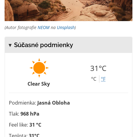
(Autor fotografie
NEOM
na
Unsplash
)
Súčasné podmienky
31°C
°C
°F
Clear Sky
Podmienka:
Jasná Obloha
Tlak:
968 hPa
Feel like:
31 °C
Teplota:
31°C