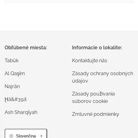
Obľúbené miesta:
Informácie o lokalite:
Tabūk
Kontaktujte nás
Al Qaşīm
Zásady ochrany osobných
údajov
Najrān
Zásady používania
Ḩā&#39;il
súborov cookie
Ash Sharqīyah
Zmluvné podmienky
Slovenčina