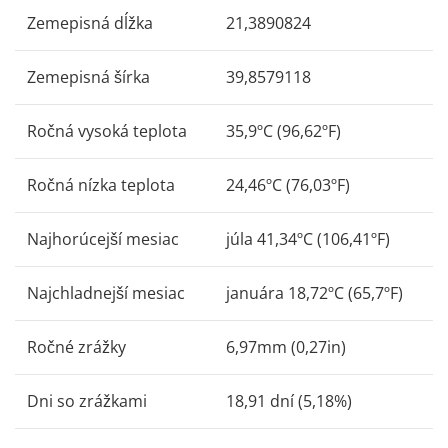
Zemepisná dĺžka
21,3890824
Zemepisná šírka
39,8579118
Ročná vysoká teplota
35,9ºC (96,62ºF)
Ročná nízka teplota
24,46ºC (76,03ºF)
Najhorúcejší mesiac
júla 41,34ºC (106,41ºF)
Najchladnejší mesiac
januára 18,72ºC (65,7ºF)
Ročné zrážky
6,97mm (0,27in)
Dni so zrážkami
18,91 dní (5,18%)