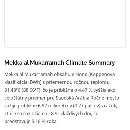
Mekka al Mukarramah Climate Summary
Mekka al Mukarramah obsahuje None (Köppenova
klasifikácia: BWh) s priemernou ročnou teplotou
31.48ºC (88.66ºF), čo je približne o 4.47 % vyššia ako
celoštátny priemer pre Saudská Arábia.Ročne mesto
zažije približne 6.97 milimetrov (0.27 palcov) zrážok,
ktoré sa rozložia na 18.91 daždivých dní, čo
predstavuje 5.18 % roka.