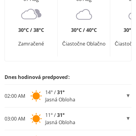
30°C / 38°C
30°C / 40°C
30°C 
Zamračené
Čiastočne Oblačno
Čiastočn
Dnes hodinová predpoveď:
14° /
31°
02:00 AM
Jasná Obloha
11° /
31°
03:00 AM
Jasná Obloha