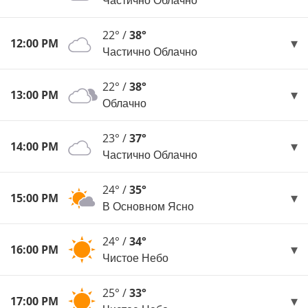
Частично Облачно
22° /
38°
12:00 PM
Частично Облачно
22° /
38°
13:00 PM
Облачно
23° /
37°
14:00 PM
Частично Облачно
24° /
35°
15:00 PM
В Основном Ясно
24° /
34°
16:00 PM
Чистое Небо
25° /
33°
17:00 PM