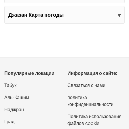
Джазан Карта погоды
Популярные локации:
Информация о сайте:
Табук
Связаться с нами
Аль-Кашим
политика
конфиденциальности
Наджран
Политика использования
Град
файлов cookie