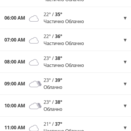
22° /
35°
06:00 AM
Частично Облачно
22° /
36°
07:00 AM
Частично Облачно
23° /
38°
08:00 AM
Частично Облачно
23° /
39°
09:00 AM
Облачно
23° /
38°
10:00 AM
Облачно
21° /
37°
11:00 AM