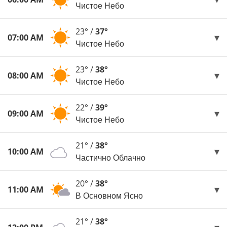
Чистое Небо
23° /
37°
07:00 AM
Чистое Небо
23° /
38°
08:00 AM
Чистое Небо
22° /
39°
09:00 AM
Чистое Небо
21° /
38°
10:00 AM
Частично Облачно
20° /
38°
11:00 AM
В Основном Ясно
21° /
38°