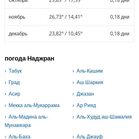
ноябрь
26,73° / 14,41°
0,18 дни
декабрь
23,82° / 10,45°
0,18 дни
погода Наджран
Табук
Аль-Кашим
Град
Аш Шаркия
Асир
Джазан
Мекка аль-Мукаррама
Ар Рияд
Аль-Мадина аль-
Аль-Худуд аш-Шамалия
Мунаввара
Аль-Баха
Аль Джауф