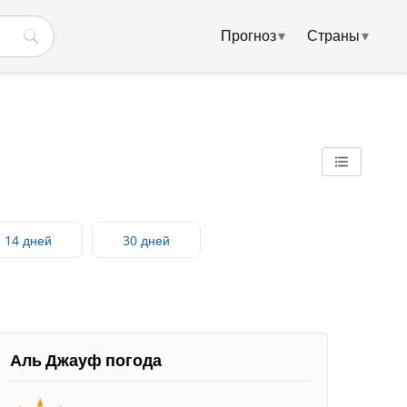
Прогноз
▾
Страны
▾
14 дней
30 дней
Аль Джауф погода