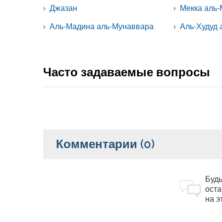
Джазан
Мекка аль
Аль-Мадина аль-Мунаввара
Аль-Худуд
Часто задаваемые вопросы
Комментарии
(0)
Будь
оста
на э