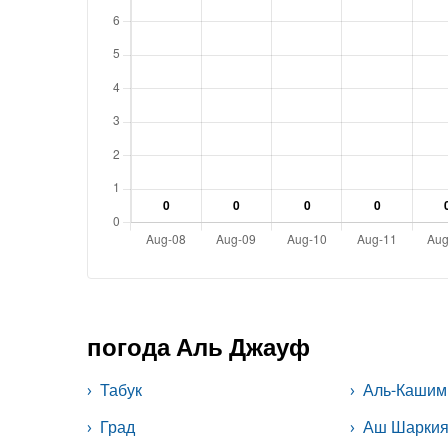
погода Аль Джауф
Табук
Аль-Кашим
Град
Аш Шарки