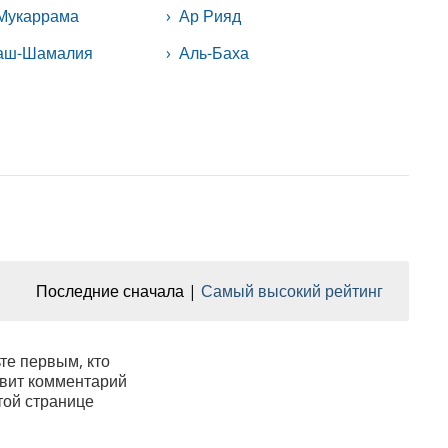
-Мукаррама
Ар Рияд
 аш-Шамалия
Аль-Баха
Последние сначала
Самый высокий рейтинг
те первым, кто
вит комментарий
той странице