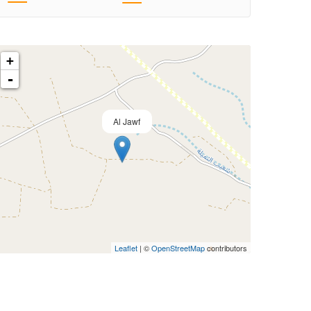
+
-
Al Jawf
Leaflet
| ©
OpenStreetMap
contributors