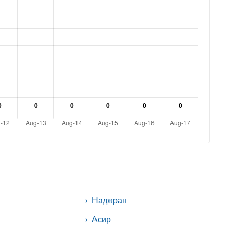
Наджран
я
Асир