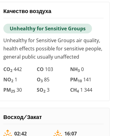
Качество воздуха
Unhealthy for Sensitive Groups
Unhealthy for Sensitive Groups air quality,
health effects possible for sensitive people,
general public usually unaffected
CO
442
CO
103
NH
0
2
3
NO
1
O
85
PM
141
2
3
10
PM
30
SO
3
CH
1 344
25
2
4
Восход/Закат
02:42
16:07