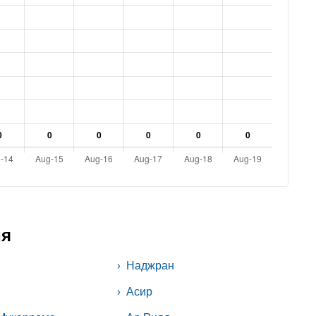
ия
Наджран
я
Асир