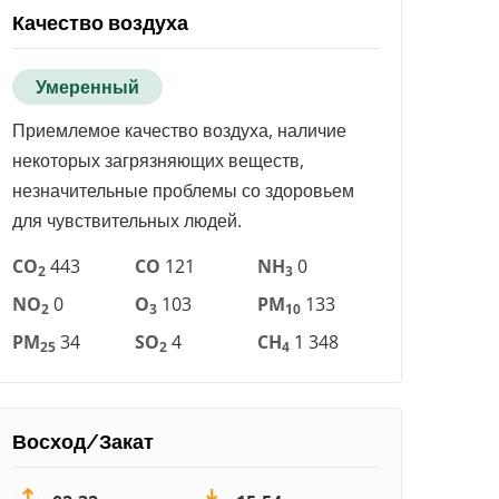
Качество воздуха
Умеренный
Приемлемое качество воздуха, наличие
некоторых загрязняющих веществ,
незначительные проблемы со здоровьем
для чувствительных людей.
CO
443
CO
121
NH
0
2
3
NO
0
O
103
PM
133
2
3
10
PM
34
SO
4
CH
1 348
25
2
4
Восход/Закат