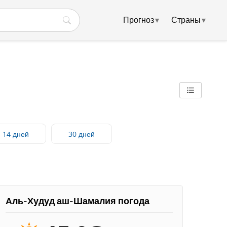
Прогноз
▾
Страны
▾
14 дней
30 дней
Аль-Худуд аш-Шамалия погода