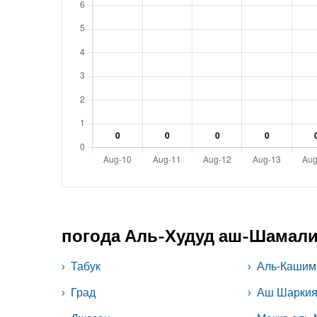
погода Аль-Худуд аш-Шамал
Табук
Аль-Кашим
Град
Аш Шарки