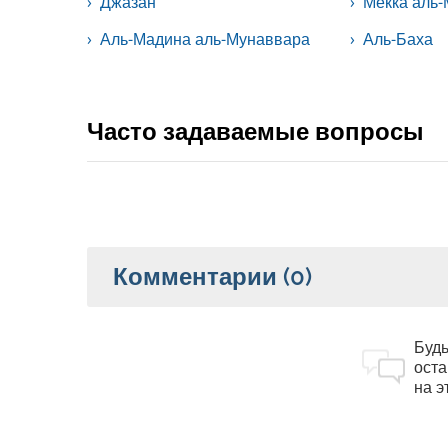
Джазан
Мекка аль
Аль-Мадина аль-Мунаввара
Аль-Баха
Часто задаваемые вопросы
Комментарии
(0)
Будь
оста
на э