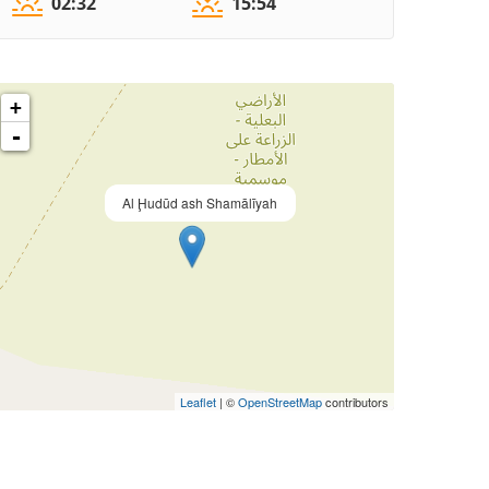
02:32
15:54
+
-
Al Ḩudūd ash Shamālīyah
Leaflet
| ©
OpenStreetMap
contributors