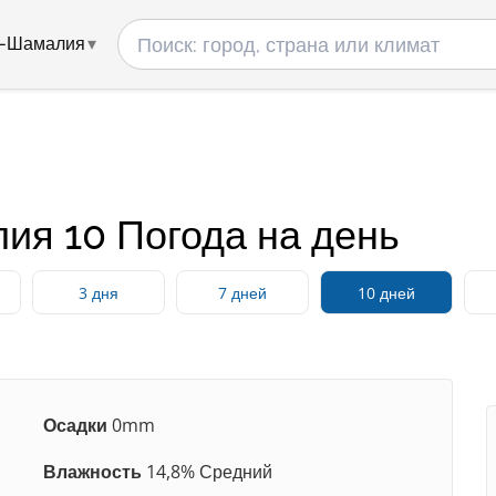
ш-Шамалия
я 10 Погода на день
3 дня
7 дней
10 дней
Осадки
0mm
Влажность
14,8% Средний