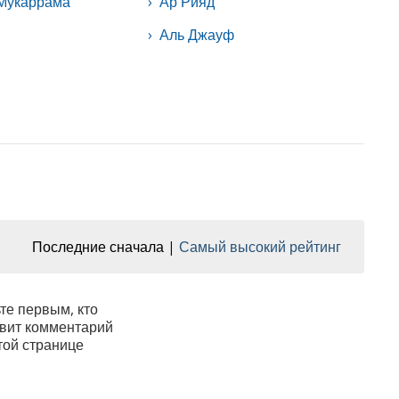
-Мукаррама
Ар Рияд
Аль Джауф
Последние сначала
Самый высокий рейтинг
те первым, кто
вит комментарий
той странице