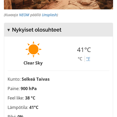
(Kuvaaja
NEOM
päällä
Unsplash
)
Nykyiset olosuhteet
41°C
°C
°F
Clear Sky
Kunto:
Selkeä Taivas
Paine:
900 hPa
Feel like:
38 °C
Lämpötila:
41°C
Pilvi:
0%