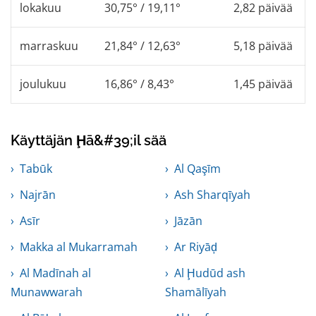
lokakuu
30,75° / 19,11°
2,82 päivää
marraskuu
21,84° / 12,63°
5,18 päivää
joulukuu
16,86° / 8,43°
1,45 päivää
Käyttäjän Ḩā&#39;il sää
Tabūk
Al Qaşīm
Najrān
Ash Sharqīyah
Asīr
Jāzān
Makka al Mukarramah
Ar Riyāḑ
Al Madīnah al
Al Ḩudūd ash
Munawwarah
Shamālīyah