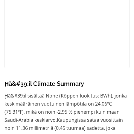
Ḩā&#39;il Climate Summary
Ḩā&#39;il sisältää None (Köppen-luokitus: BWh), jonka
keskimääräinen vuotuinen lämpötila on 24.06ºC
(75.31ºF), mikä on noin -2.95 % pienempi kuin maan
Saudi-Arabia keskiarvo.Kaupungissa sataa vuosittain
noin 11.36 millimetriä (0.45 tuumaa) sadetta, joka