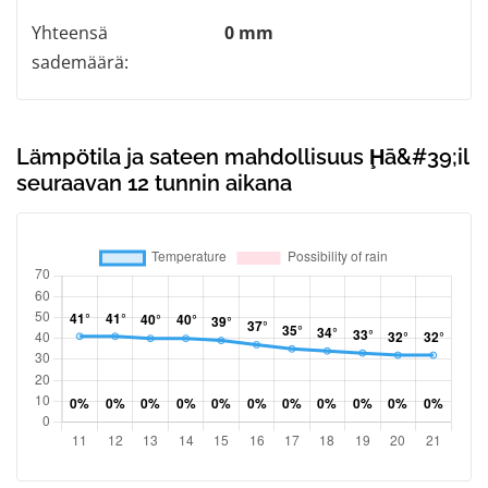
Yhteensä
0 mm
sademäärä:
Lämpötila ja sateen mahdollisuus Ḩā&#39;il
seuraavan 12 tunnin aikana