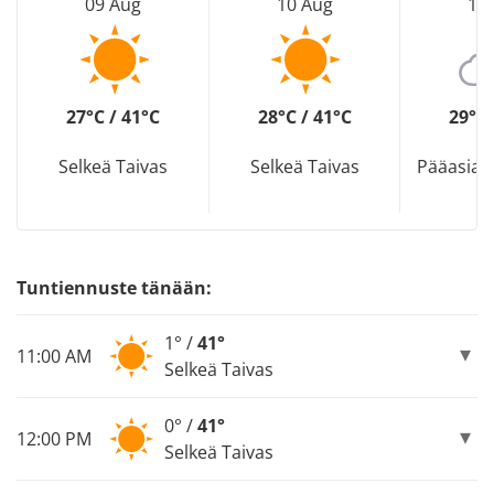
09 Aug
10 Aug
11
27°C / 41°C
28°C / 41°C
29°C 
Selkeä Taivas
Selkeä Taivas
Pääasias
Tuntiennuste tänään:
1° /
41°
11:00 AM
Selkeä Taivas
0° /
41°
12:00 PM
Selkeä Taivas