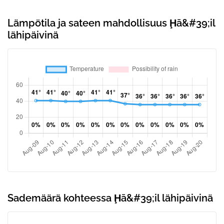
Lämpötila ja sateen mahdollisuus Ḩā&#39;il
lähipäivinä
Sademäärä kohteessa Ḩā&#39;il lähipäivinä