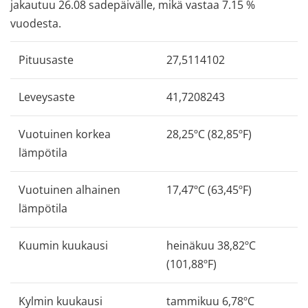
jakautuu 26.08 sadepäivälle, mikä vastaa 7.15 %
vuodesta.
Pituusaste
27,5114102
Leveysaste
41,7208243
Vuotuinen korkea
28,25ºC (82,85ºF)
lämpötila
Vuotuinen alhainen
17,47ºC (63,45ºF)
lämpötila
Kuumin kuukausi
heinäkuu 38,82ºC
(101,88ºF)
Kylmin kuukausi
tammikuu 6,78ºC