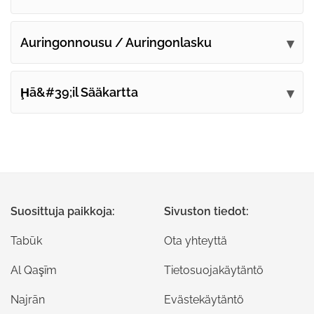
Auringonnousu / Auringonlasku
Ḩā&#39;il Sääkartta
Suosittuja paikkoja:
Sivuston tiedot:
Tabūk
Ota yhteyttä
Al Qaşīm
Tietosuojakäytäntö
Najrān
Evästekäytäntö