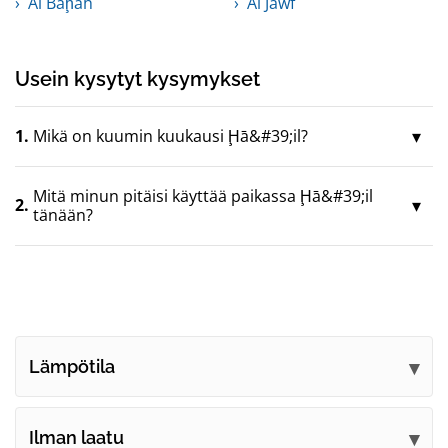
Al Bāḩah
Al Jawf
Usein kysytyt kysymykset
1.
Mikä on kuumin kuukausi Ḩā&#39;il?
Mitä minun pitäisi käyttää paikassa Ḩā&#39;il
2.
tänään?
Lämpötila
Ilman laatu