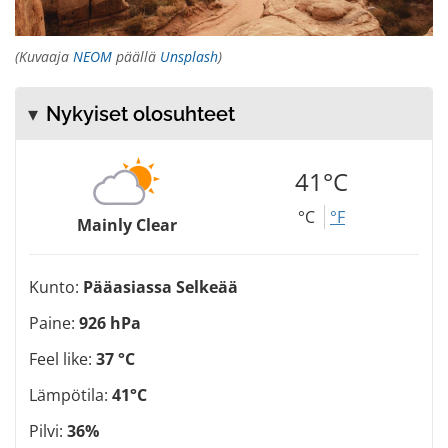
(Kuvaaja
NEOM
päällä
Unsplash
)
Nykyiset olosuhteet
41°C
°C
°F
Mainly Clear
Kunto:
Pääasiassa Selkeää
Paine:
926 hPa
Feel like:
37 °C
Lämpötila:
41°C
Pilvi:
36%