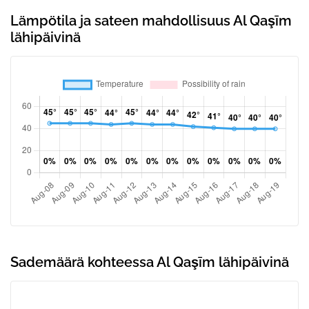
Lämpötila ja sateen mahdollisuus Al Qaşīm
lähipäivinä
Sademäärä kohteessa Al Qaşīm lähipäivinä