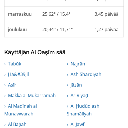
marraskuu
25,62° / 15,4°
3,45 päivää
joulukuu
20,34° / 11,71°
1,27 päivää
Käyttäjän Al Qaşīm sää
Tabūk
Najrān
Ḩā&#39;il
Ash Sharqīyah
Asīr
Jāzān
Makka al Mukarramah
Ar Riyāḑ
Al Madīnah al
Al Ḩudūd ash
Munawwarah
Shamālīyah
Al Bāḩah
Al Jawf