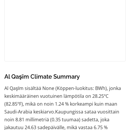
Al Qaşīm Climate Summary
Al Qaşīm sisältää None (Köppen-luokitus: BWh), jonka
keskimääräinen vuotuinen lämpötila on 28.25ºC
(82.85ºF), mikä on noin 1.24 % korkeampi kuin maan
Saudi-Arabia keskiarvo.Kaupungissa sataa vuosittain
noin 8.81 millimetriä (0.35 tuumaa) sadetta, joka
jakautuu 24.63 sadepäivälle, mikä vastaa 6.75 %