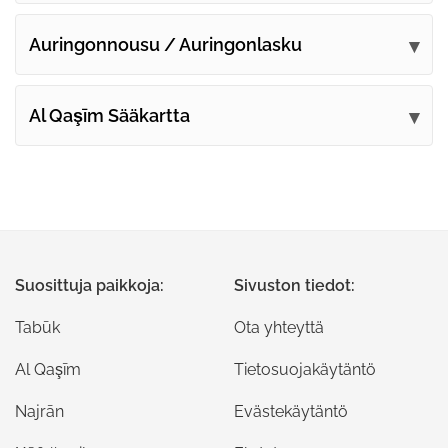
Auringonnousu / Auringonlasku
Al Qaşīm Sääkartta
Suosittuja paikkoja:
Sivuston tiedot:
Tabūk
Ota yhteyttä
Al Qaşīm
Tietosuojakäytäntö
Najrān
Evästekäytäntö