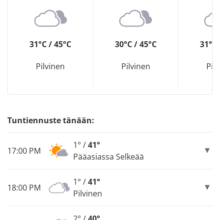
31°C / 45°C
30°C / 45°C
31°C 
Pilvinen
Pilvinen
Pil
Tuntiennuste tänään:
1° /
41°
17:00 PM
Pääasiassa Selkeää
1° /
41°
18:00 PM
Pilvinen
2° /
40°