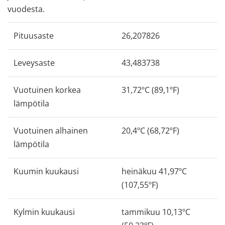
vuodesta.
Pituusaste
26,207826
Leveysaste
43,483738
Vuotuinen korkea
31,72ºC (89,1ºF)
lämpötila
Vuotuinen alhainen
20,4ºC (68,72ºF)
lämpötila
Kuumin kuukausi
heinäkuu 41,97ºC
(107,55ºF)
Kylmin kuukausi
tammikuu 10,13ºC