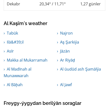
Dekabr
20,34° / 11,71°
1,27 günler
Al Kaşīm's weather
Tabūk
Najron
Ilā&#39;il
Aş Şarkiýa
Asīr
Jāzān
Makka al Mukarramah
Ar Riyāḑ
Al Madīnah al
Al ūudūd ash Şamālýa
Munawwarah
Al Bāḩah
Al Jawf
Freygy-ýygydan berilýän soraglar