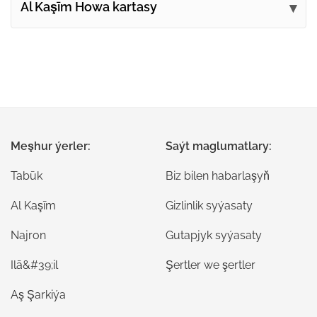
Al Kaşīm Howa kartasy
Meşhur ýerler:
Saýt maglumatlary:
Tabūk
Biz bilen habarlaşyň
Al Kaşīm
Gizlinlik syýasaty
Najron
Gutapjyk syýasaty
Ilā&#39;il
Şertler we şertler
Aş Şarkiýa