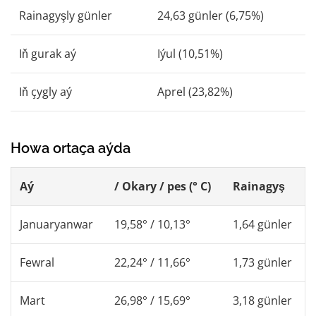
Rainagyşly günler
24,63 günler (6,75%)
Iň gurak aý
Iýul (10,51%)
Iň çygly aý
Aprel (23,82%)
Howa ortaça aýda
Aý
/ Okary / pes (° C)
Rainagyş
Januaryanwar
19,58° / 10,13°
1,64 günler
Fewral
22,24° / 11,66°
1,73 günler
Mart
26,98° / 15,69°
3,18 günler