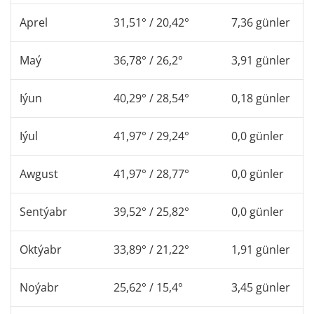
Aprel
31,51° / 20,42°
7,36 günler
Maý
36,78° / 26,2°
3,91 günler
Iýun
40,29° / 28,54°
0,18 günler
Iýul
41,97° / 29,24°
0,0 günler
Awgust
41,97° / 28,77°
0,0 günler
Sentýabr
39,52° / 25,82°
0,0 günler
Oktýabr
33,89° / 21,22°
1,91 günler
Noýabr
25,62° / 15,4°
3,45 günler