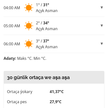
1° /
31°
04:00 AM
Açyk Asman
2° /
34°
05:00 AM
Açyk Asman
3° /
37°
06:00 AM
Açyk Asman
Adaty:
Maks °C. Min °C.
30 günlik ortaça we aşa aşa
Ortaça ýokary
41,37°C
Ortaça pes
27,9°C