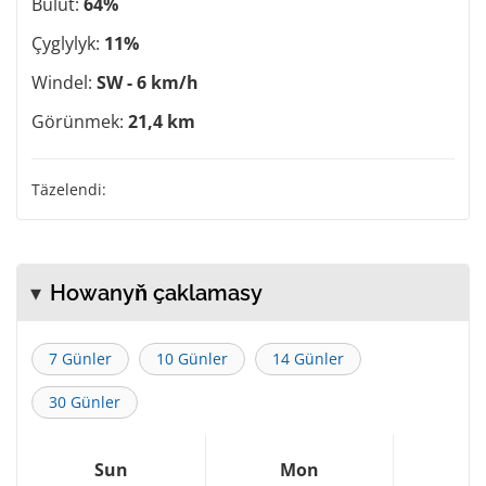
Bulut:
64%
Çyglylyk:
11%
Windel:
SW - 6 km/h
Görünmek:
21,4 km
Täzelendi:
Howanyň çaklamasy
7 Günler
10 Günler
14 Günler
30 Günler
Sun
Mon
T