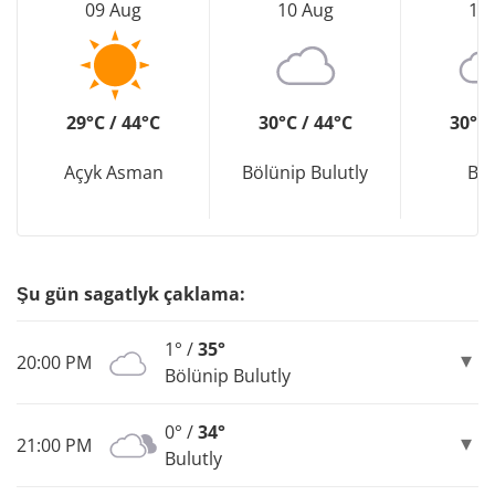
09 Aug
10 Aug
11
29°C / 44°C
30°C / 44°C
30°C 
Açyk Asman
Bölünip Bulutly
Bul
Şu gün sagatlyk çaklama:
1° /
35°
20:00 PM
Bölünip Bulutly
0° /
34°
21:00 PM
Bulutly