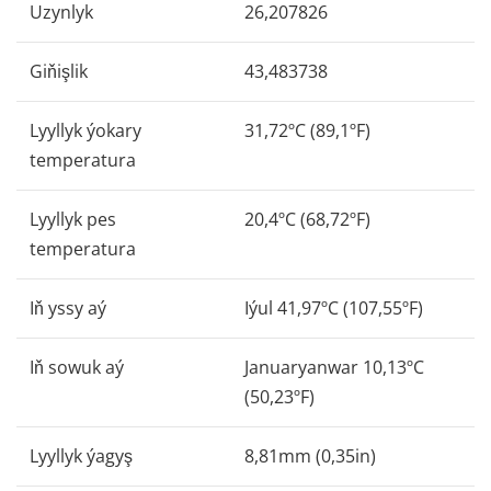
Uzynlyk
26,207826
Giňişlik
43,483738
Lyyllyk ýokary
31,72ºC (89,1ºF)
temperatura
Lyyllyk pes
20,4ºC (68,72ºF)
temperatura
Iň yssy aý
Iýul 41,97ºC (107,55ºF)
Iň sowuk aý
Januaryanwar 10,13ºC
(50,23ºF)
Lyyllyk ýagyş
8,81mm (0,35in)