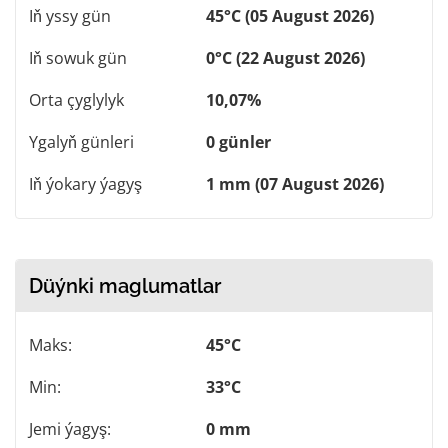
Iň yssy gün
45°C (05 August 2026)
Iň sowuk gün
0°C (22 August 2026)
Orta çyglylyk
10,07%
Ygalyň günleri
0 günler
Iň ýokary ýagyş
1 mm (07 August 2026)
Düýnki maglumatlar
Maks:
45°C
Min:
33°C
Jemi ýagyş:
0 mm