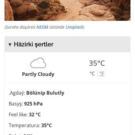
(Surata düşüren
NEOM
üstünde
Unsplash
)
Häzirki şertler
35°C
°C
°F
Partly Cloudy
.Agdaý:
Bölünip Bulutly
Basyş:
925 hPa
Feel like:
32 °C
Temperatura:
35°C