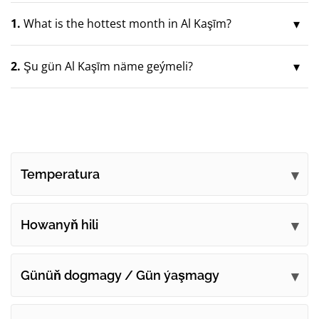
1.
What is the hottest month in Al Kaşīm?
2.
Şu gün Al Kaşīm näme geýmeli?
Temperatura
Howanyň hili
Günüň dogmagy / Gün ýaşmagy