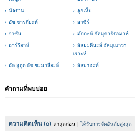
นัจราน
ลูกเห็บ
อัช ชารกียะห์
อาซีร์
จาซัน
มักกะห์ อัลมุคาร์รอมาห์
อาร์ริยาห์
อัลมะดีนะฮ์ อัลมุเนาวา
เราะห์
อัล ฮูดูด อัช ชะมาลียะฮ์
อัลบาฮะห์
คำถามที่พบบ่อย
ความคิดเห็น
(0)
ล่าสุดก่อน
ได้รับการจัดอันดับสูงสุด