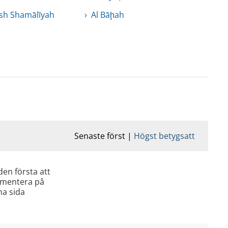
sh Shamālīyah
Al Bāḩah
Senaste först
Högst betygsatt
den första att
mentera på
a sida