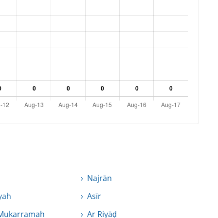
Najrān
yah
Asīr
 Mukarramah
Ar Riyāḑ