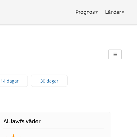
Prognos
▾
Länder
▾
14 dagar
30 dagar
Al Jawfs väder