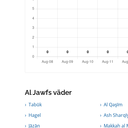
Al Jawfs väder
Tabūk
Al Qaşīm
Hagel
Ash Sharqī
Jāzān
Makkah al