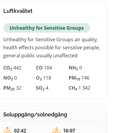
Luftkvalitet
Unhealthy for Sensitive Groups
Unhealthy for Sensitive Groups air quality,
health effects possible for sensitive people,
general public usually unaffected
CO
442
CO
104
NH
0
2
3
NO
0
O
118
PM
146
2
3
10
PM
32
SO
4
CH
1 342
25
2
4
Soluppgång/solnedgång
02:42
16:07