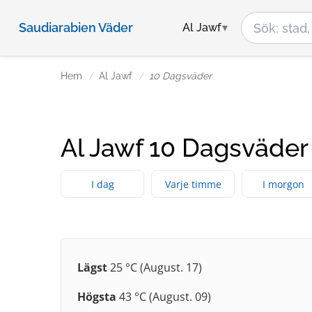
Saudiarabien Väder
Al Jawf
Hem
Al Jawf
10 Dagsväder
Al Jawf 10 Dagsväder
I dag
Varje timme
I morgon
Lägst
25 °C (August. 17)
Högsta
43 °C (August. 09)