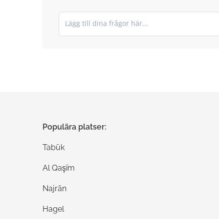
Skicka in dina kommentarer
Populära platser:
Tabūk
Al Qaşīm
Najrān
Hagel