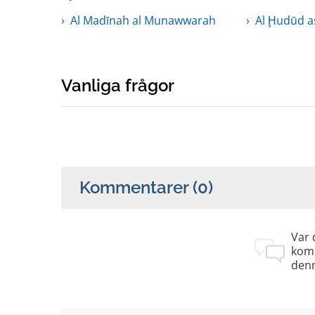
Al Madīnah al Munawwarah
Al Ḩudūd a
Vanliga frågor
Kommentarer
(0)
Var 
kom
denn