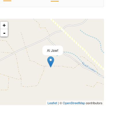
+
-
Al Jawf
Leaflet
| ©
OpenStreetMap
contributors