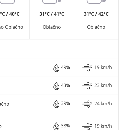
°C / 40°C
31°C / 41°C
31°C / 42°C
no Oblačno
Oblačno
Oblačno
49%
19 km/h
43%
23 km/h
39%
24 km/h
ačno
38%
19 km/h
o