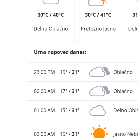
30°C / 40°C
30°C / 41°C
31
Delno Oblačno
Pretežno Jasno
Del
Urna napoved danes:
23:00 PM
19° /
31°
Oblačno
00:00 AM
17° /
31°
Oblačno
01:00 AM
15° /
31°
Delno Obl
02:00 AM
15° /
31°
Jasno Neb