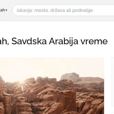
mah
h, Savdska Arabija vreme