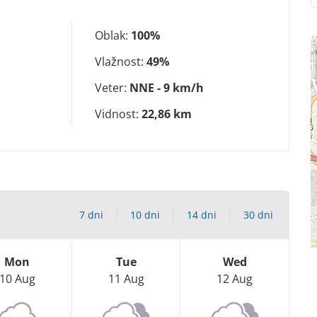
Oblak:
100%
Vlažnost:
49%
Veter:
NNE - 9 km/h
Vidnost:
22,86 km
7 dni
10 dni
14 dni
30 dni
Mon
Tue
Wed
10 Aug
11 Aug
12 Aug