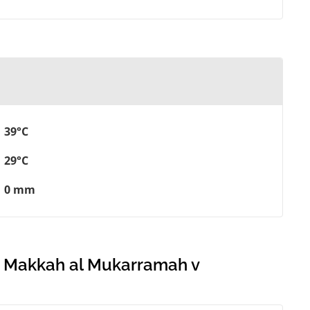
39°C
29°C
0 mm
v Makkah al Mukarramah v