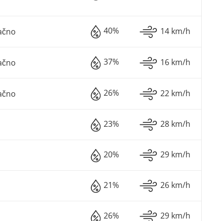
40%
14 km/h
ačno
37%
16 km/h
ačno
26%
22 km/h
ačno
23%
28 km/h
20%
29 km/h
21%
26 km/h
26%
29 km/h