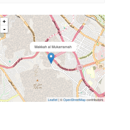
+
-
Makkah al Mukarramah
Leaflet
| ©
OpenStreetMap
contributors