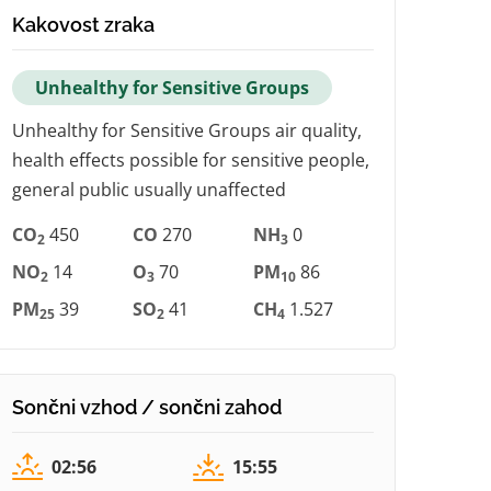
Kakovost zraka
Unhealthy for Sensitive Groups
Unhealthy for Sensitive Groups air quality,
health effects possible for sensitive people,
general public usually unaffected
CO
450
CO
270
NH
0
2
3
NO
14
O
70
PM
86
2
3
10
PM
39
SO
41
CH
1.527
25
2
4
Sončni vzhod / sončni zahod
02:56
15:55