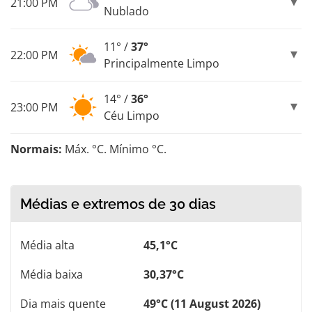
21:00 PM
Nublado
11° /
37°
22:00 PM
Principalmente Limpo
14° /
36°
23:00 PM
Céu Limpo
Normais:
Máx. °C. Mínimo °C.
Médias e extremos de 30 dias
Média alta
45,1°C
Média baixa
30,37°C
Dia mais quente
49°C (11 August 2026)