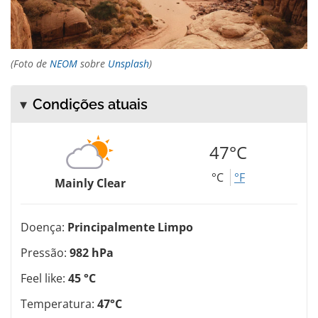
(Foto de
NEOM
sobre
Unsplash
)
Condições atuais
47°C
°C
°F
Mainly Clear
Doença:
Principalmente Limpo
Pressão:
982 hPa
Feel like:
45 °C
Temperatura:
47°C