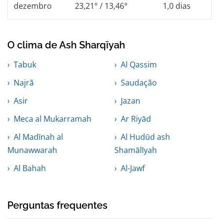
dezembro
23,21° / 13,46°
1,0 dias
O clima de Ash Sharqīyah
Tabuk
Al Qassim
Najrã
Saudação
Asir
Jazan
Meca al Mukarramah
Ar Riyād
Al Madīnah al
Al Hudūd ash
Munawwarah
Shamālīyah
Al Bahah
Al-Jawf
Perguntas frequentes