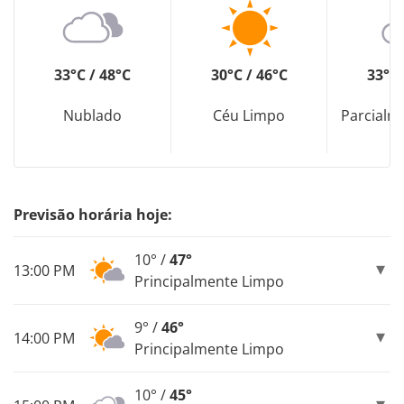
33°C / 48°C
30°C / 46°C
33°C 
Nublado
Céu Limpo
Parcialm
Previsão horária hoje:
10° /
47°
13:00 PM
Principalmente Limpo
9° /
46°
14:00 PM
Principalmente Limpo
10° /
45°