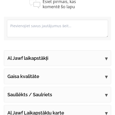
Esiet pirmais, kas
komentē šo lapu
Al Jawf laikapstākļi
Iesniedziet savus komentārus
Gaisa kvalitāte
Saullēkts / Saulriets
Al Jawf Laikapstākļu karte