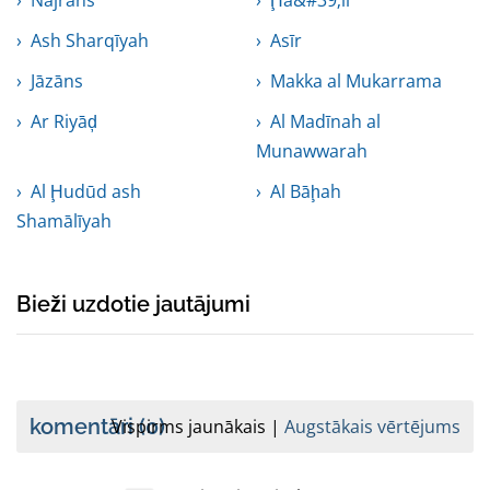
Najrāns
Ḩā&#39;il
Ash Sharqīyah
Asīr
Jāzāns
Makka al Mukarrama
Ar Riyāḑ
Al Madīnah al
Munawwarah
Al Ḩudūd ash
Al Bāḩah
Shamālīyah
Bieži uzdotie jautājumi
komentāri
(0)
Vispirms jaunākais
Augstākais vērtējums