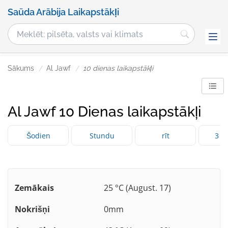
Saūda Arābija Laikapstākļi
Sākums
Al Jawf
10 dienas laikapstākļi
Al Jawf 10 Dienas laikapstākļi
Šodien
Stundu
rīt
3 d
Zemākais
25 °C (August. 17)
Nokrišņi
0mm