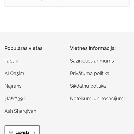
Populāras vietas:
Vietnes informācija:
Tabūk
Sazinieties ar mums
Al Qaşīm
Privātuma politika
Najrāns
Sīkdatņu politika
Ḩā&#39;il
Noteikumi un nosacījumi
Ash Sharqīyah
Latviski