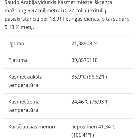
Saudo Arabija vidurkis.Kasmet mieste iškrenta
maždaug 6.97 milimetrai (0.27 coliai) kritulių,
pasiskirstančių per 18.91 lietingas dienas, o tai sudaro
5.18 % metų.
Ilguma
21,3890824
Platuma
39,8579118
Kasmet aukšta
35,9ºC (96,62ºF)
temperatūra
Kasmet žema
24,46ºC (76,03ºF)
temperatūra
Karščiausias mėnuo
liepos mėn 41,34ºC
(106,41ºF)