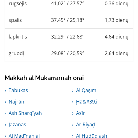
rugsėjis
41,02° / 27,57°
0,36 dienų
spalis
37,45° / 25,18°
1,73 dienų
lapkritis
32,29° / 22,68°
4,64 dienų
gruodį
29,08° / 20,59°
2,64 dienų
Makkah al Mukarramah orai
Tabūkas
Al Qaşīm
Najrān
Ḩā&#39;il
Ash Sharqīyah
Asīr
Jāzānas
Ar Riyāḑ
Al Madīnah al
Al Ḩudūd ash