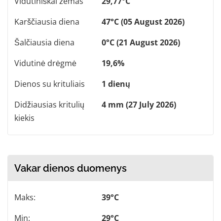
Vidutiniškai žemas
29,77°C
Karščiausia diena
47°C (05 August 2026)
Šalčiausia diena
0°C (21 August 2026)
Vidutinė drėgmė
19,6%
Dienos su krituliais
1 dienų
Didžiausias kritulių
4 mm (27 July 2026)
kiekis
Vakar dienos duomenys
Maks:
39°C
Min:
29°C