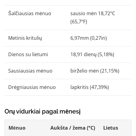
Šalčiausias mėnuo
sausio mėn 18,72ºC
(65,7ºF)
Metinis kritulių
6,97mm (0,27in)
Dienos su lietumi
18,91 dienų (5,18%)
Sausiausias mėnuo
birželio mėn (21,15%)
Drėgniausias mėnuo
lapkritis (47,39%)
Orų vidurkiai pagal mėnesį
Mėnuo
Aukšta / žema (°C)
Lietus