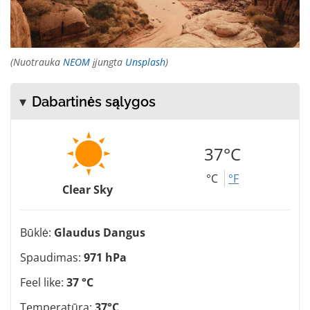
(Nuotrauka
NEOM
įjungta
Unsplash
)
Dabartinės sąlygos
37°C
°C
°F
Clear Sky
Būklė:
Glaudus Dangus
Spaudimas:
971 hPa
Feel like:
37 °C
Temperatūra:
37°C