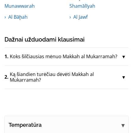
Munawwarah
Shamālīyah
Al Bāḩah
Al Jawf
Dažnai užduodami klausimai
1.
Koks šilčiausias mėnuo Makkah al Mukarramah?
Ką šiandien turėčiau dėvėti Makkah al
2.
Mukarramah?
Temperatūra