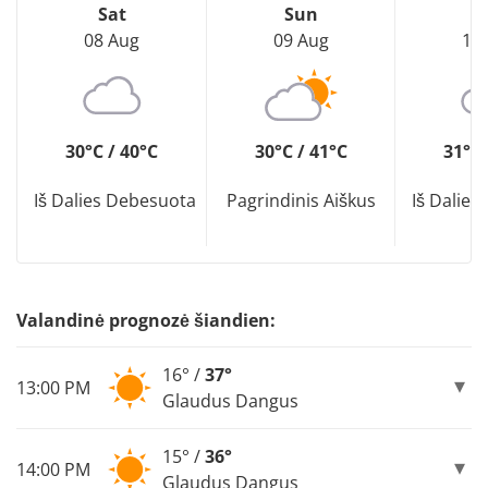
Sat
Sun
M
08 Aug
09 Aug
10
30°C / 40°C
30°C / 41°C
31°C 
Iš Dalies Debesuota
Pagrindinis Aiškus
Iš Dalie
Valandinė prognozė šiandien:
16° /
37°
13:00 PM
Glaudus Dangus
15° /
36°
14:00 PM
Glaudus Dangus