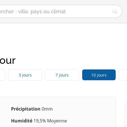
jour
3 jours
7 jours
10 jours
Précipitation
0mm
Humidité
19,5% Moyenne