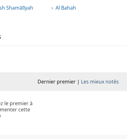
sh Shamālīyah
Al Bahah
s
Dernier premier
Les mieux notés
z le premier à
menter cette
e