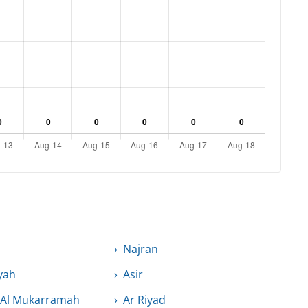
Najran
yah
Asir
 Al Mukarramah
Ar Riyad