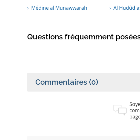
Médine al Munawwarah
Al Hudûd a
Questions fréquemment posée
Commentaires
(0)
Soye
com
pag