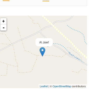
+
-
Al Jawf
Leaflet
| ©
OpenStreetMap
contributors