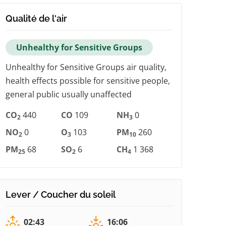
Qualité de l'air
Unhealthy for Sensitive Groups
Unhealthy for Sensitive Groups air quality,
health effects possible for sensitive people,
general public usually unaffected
CO
440
CO
109
NH
0
2
3
NO
0
O
103
PM
260
2
3
10
PM
68
SO
6
CH
1 368
25
2
4
Lever / Coucher du soleil
02:43
16:06