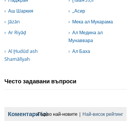
Наджран
Ḩā&#39;il
Аш Шаркия
„Асир
Jāzān
Мека ал Мукарама
Ar Riyāḑ
Ал Медина ал
Мунаввара
Al Ḩudūd ash
Ал Баха
Shamālīyah
Често задавани въпроси
Коментари
(0)
Първо най-новите
Най-висок рейтинг