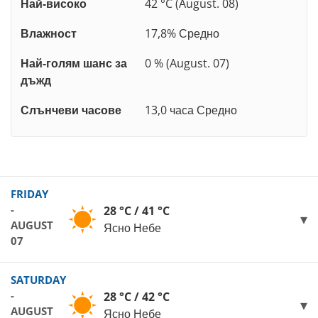
Най-високо
42 °C (August. 08)
Влажност
17,8% Средно
Най-голям шанс за
0 % (August. 07)
дъжд
Слънчеви часове
13,0 часа Средно
FRIDAY
-
28 °C / 41 °C
AUGUST
Ясно Небе
07
SATURDAY
-
28 °C / 42 °C
AUGUST
Ясно Небе