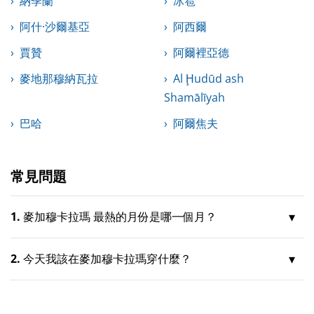
納季蘭
冰雹
阿什·沙爾基亞
阿西爾
賈贊
阿爾裡亞德
麥地那穆納瓦拉
Al Ḩudūd ash
Shamālīyah
巴哈
阿爾焦夫
常見問題
1.
麥加穆卡拉瑪 最熱的月份是哪一個月？
2.
今天我該在麥加穆卡拉瑪穿什麼？