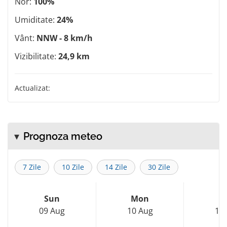
Nor:
100%
Umiditate:
24%
Vânt:
NNW - 8 km/h
Vizibilitate:
24,9 km
Actualizat:
Prognoza meteo
7 Zile
10 Zile
14 Zile
30 Zile
Sun
Mon
T
09 Aug
10 Aug
11