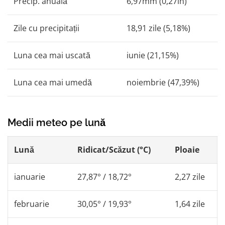
Precip. anuală
6,97mm (0,27in)
Zile cu precipitații
18,91 zile (5,18%)
Luna cea mai uscată
iunie (21,15%)
Luna cea mai umedă
noiembrie (47,39%)
Medii meteo pe lună
Lună
Ridicat/Scăzut (°C)
Ploaie
ianuarie
27,87° / 18,72°
2,27 zile
februarie
30,05° / 19,93°
1,64 zile