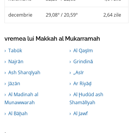
decembrie
29,08° / 20,59°
2,64 zile
vremea lui Makkah al Mukarramah
Tabūk
Al Qaşīm
Najrān
Grindină
Ash Sharqīyah
„Asīr
Jāzān
Ar Riyāḑ
Al Madinah al
Al Ḩudūd ash
Munawwarah
Shamālīyah
Al Bāḩah
Al Jawf