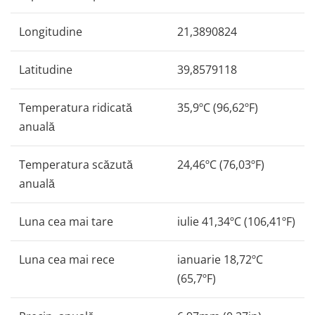
Longitudine
21,3890824
Latitudine
39,8579118
Temperatura ridicată
35,9ºC (96,62ºF)
anuală
Temperatura scăzută
24,46ºC (76,03ºF)
anuală
Luna cea mai tare
iulie 41,34ºC (106,41ºF)
Luna cea mai rece
ianuarie 18,72ºC
(65,7ºF)