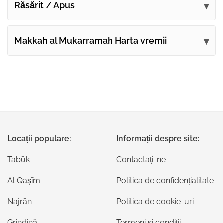
Răsărit / Apus
Makkah al Mukarramah Harta vremii
Locații populare:
Informații despre site:
Tabūk
Contactaţi-ne
Al Qaşīm
Politica de confidențialitate
Najrān
Politica de cookie-uri
Grindină
Termeni și condiții