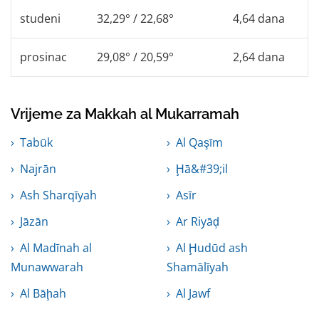
studeni
32,29° / 22,68°
4,64 dana
prosinac
29,08° / 20,59°
2,64 dana
Vrijeme za Makkah al Mukarramah
Tabūk
Al Qaşīm
Najrān
Ḩā&#39;il
Ash Sharqīyah
Asīr
Jāzān
Ar Riyāḑ
Al Madīnah al
Al Ḩudūd ash
Munawwarah
Shamālīyah
Al Bāḩah
Al Jawf