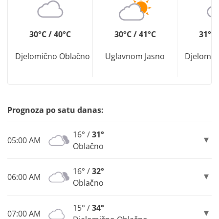
30°C / 40°C
30°C / 41°C
31°C 
Djelomično Oblačno
Uglavnom Jasno
Djelomič
Prognoza po satu danas:
16° /
31°
05:00 AM
Oblačno
16° /
32°
06:00 AM
Oblačno
15° /
34°
07:00 AM