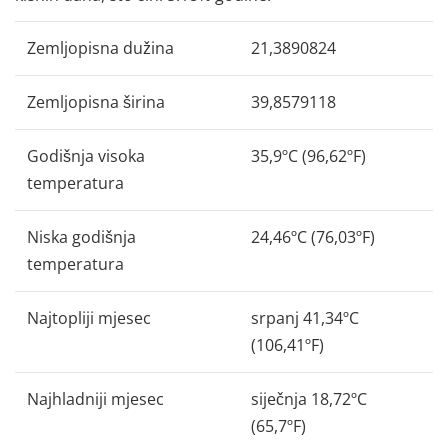
Zemljopisna dužina
21,3890824
Zemljopisna širina
39,8579118
Godišnja visoka
35,9ºC (96,62ºF)
temperatura
Niska godišnja
24,46ºC (76,03ºF)
temperatura
Najtopliji mjesec
srpanj 41,34ºC
(106,41ºF)
Najhladniji mjesec
siječnja 18,72ºC
(65,7ºF)