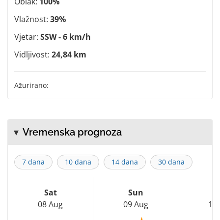
Oblak:
100%
Vlažnost:
39%
Vjetar:
SSW - 6 km/h
Vidljivost:
24,84 km
Ažurirano:
Vremenska prognoza
7 dana
10 dana
14 dana
30 dana
Sat
Sun
M
08 Aug
09 Aug
10