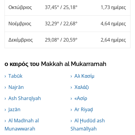
Οκτώβριος
37,45° / 25,18°
1,73 ημέρες
Νοέμβριος
32,29° / 22,68°
4,64 ημέρες
Δεκέμβριος
29,08° / 20,59°
2,64 ημέρες
ο καιρός του Makkah al Mukarramah
Tabūk
Αλ Κασίμ
Najrān
Χαλάζι
Ash Sharqīyah
«Ασίρ
Jazān
Ar Riyaḑ
Al Madīnah al
Al Ḩudūd ash
Munawwarah
Shamālīyah