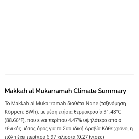
Makkah al Mukarramah Climate Summary
Το Makkah al Mukarramah διαθέτει None (ταξινόμηση
Köppen: BWh), με μέση ετήσια θερμοκρασία 31.48ºC
(88.66ºF), που είναι περίπου 4.47% υψηλότερο από ο
εθνικός μέσος όρος για το Σαουδική Αραβία.Κάθε χρόνο, η
πόλη έχει περίπου 6.97 χιλιοστά (0.27 ίντσες)