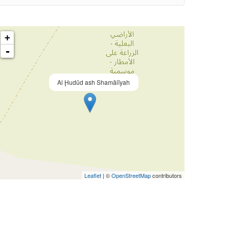
+
-
Al Ḩudūd ash Shamālīyah
Leaflet
| ©
OpenStreetMap
contributors