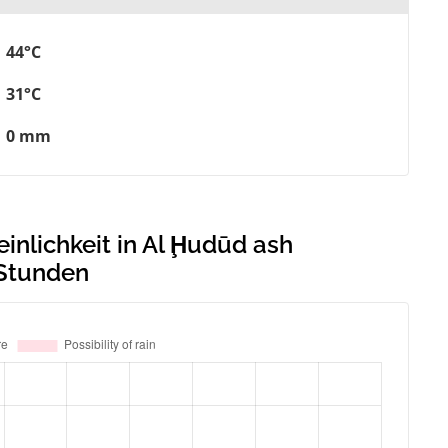
44°C
31°C
0 mm
nlichkeit in Al Ḩudūd ash
 Stunden