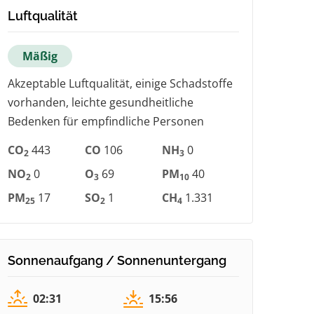
Luftqualität
Mäßig
Akzeptable Luftqualität, einige Schadstoffe
vorhanden, leichte gesundheitliche
Bedenken für empfindliche Personen
CO
443
CO
106
NH
0
2
3
NO
0
O
69
PM
40
2
3
10
PM
17
SO
1
CH
1.331
25
2
4
Sonnenaufgang / Sonnenuntergang
02:31
15:56