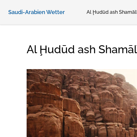
Saudi-Arabien Wetter
Al Ḩudūd ash Shamāl
Al Ḩudūd ash Shamālī