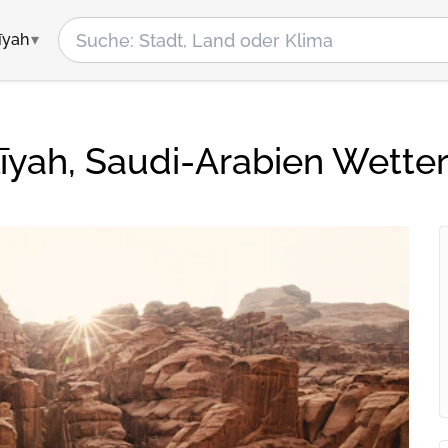
īyah
yah, Saudi-Arabien Wette