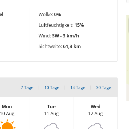
el
Wolke:
0%
Luftfeuchtigkeit:
15%
Wind:
SW - 3 km/h
Sichtweite:
61,3 km
7 Tage
10 Tage
14 Tage
30 Tage
Mon
Tue
Wed
10 Aug
11 Aug
12 Aug