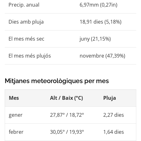
Precip. anual
6,97mm (0,27in)
Dies amb pluja
18,91 dies (5,18%)
El mes més sec
juny (21,15%)
El mes més plujós
novembre (47,39%)
Mitjanes meteorològiques per mes
Mes
Alt / Baix (°C)
Pluja
gener
27,87° / 18,72°
2,27 dies
febrer
30,05° / 19,93°
1,64 dies