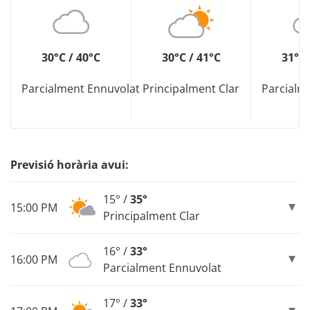
30°C / 40°C
30°C / 41°C
31°C 
Parcialment Ennuvolat
Principalment Clar
Parcialm
Previsió horària avui:
15° /
35°
15:00 PM
Principalment Clar
16° /
33°
16:00 PM
Parcialment Ennuvolat
17° /
33°