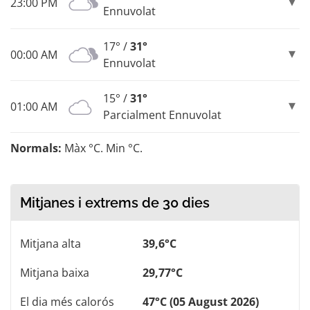
23:00 PM
Ennuvolat
17° /
31°
00:00 AM
Ennuvolat
15° /
31°
01:00 AM
Parcialment Ennuvolat
Normals:
Màx °C. Min °C.
Mitjanes i extrems de 30 dies
Mitjana alta
39,6°C
Mitjana baixa
29,77°C
El dia més calorós
47°C (05 August 2026)