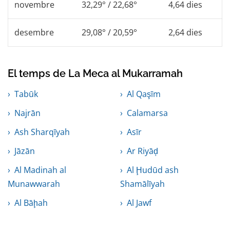
novembre
32,29° / 22,68°
4,64 dies
desembre
29,08° / 20,59°
2,64 dies
El temps de La Meca al Mukarramah
Tabūk
Al Qaşīm
Najrān
Calamarsa
Ash Sharqīyah
Asīr
Jāzān
Ar Riyāḑ
Al Madinah al
Al Ḩudūd ash
Munawwarah
Shamālīyah
Al Bāḩah
Al Jawf