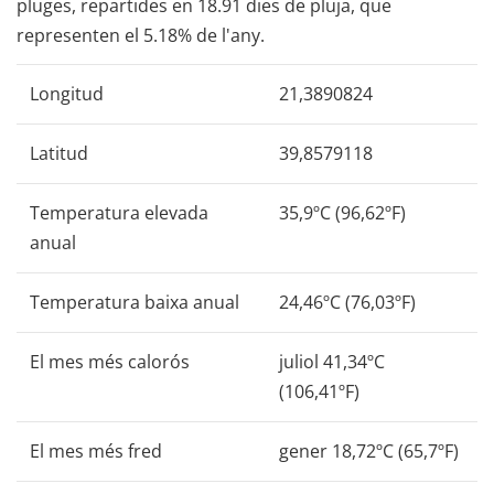
pluges, repartides en 18.91 dies de pluja, que
representen el 5.18% de l'any.
Longitud
21,3890824
Latitud
39,8579118
Temperatura elevada
35,9ºC (96,62ºF)
anual
Temperatura baixa anual
24,46ºC (76,03ºF)
El mes més calorós
juliol 41,34ºC
(106,41ºF)
El mes més fred
gener 18,72ºC (65,7ºF)