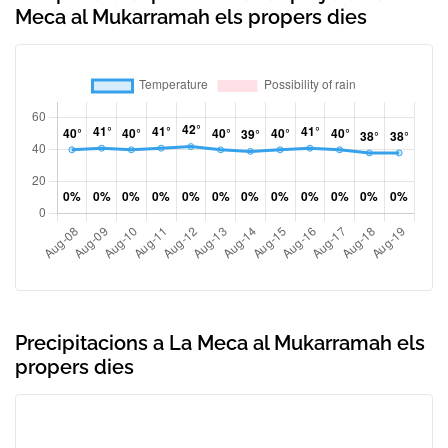
Meca al Mukarramah els propers dies
Precipitacions a La Meca al Mukarramah els
propers dies