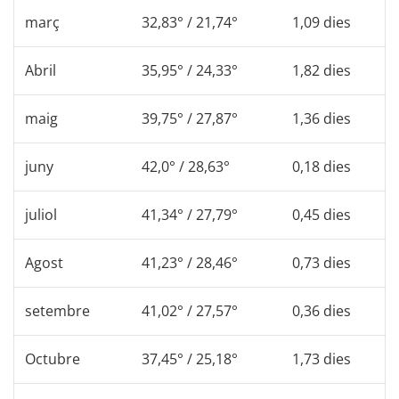
març
32,83° / 21,74°
1,09 dies
Abril
35,95° / 24,33°
1,82 dies
maig
39,75° / 27,87°
1,36 dies
juny
42,0° / 28,63°
0,18 dies
juliol
41,34° / 27,79°
0,45 dies
Agost
41,23° / 28,46°
0,73 dies
setembre
41,02° / 27,57°
0,36 dies
Octubre
37,45° / 25,18°
1,73 dies