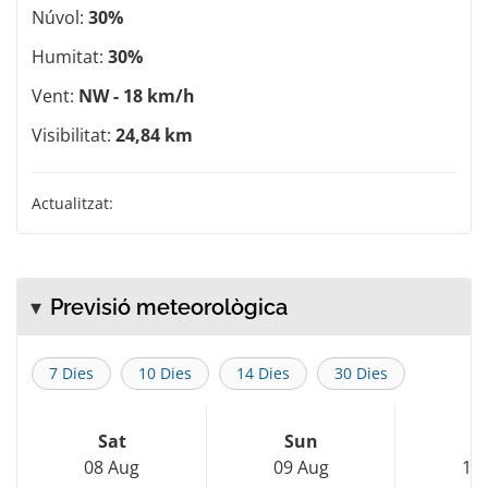
Núvol:
30%
Humitat:
30%
Vent:
NW - 18 km/h
Visibilitat:
24,84 km
Actualitzat:
Previsió meteorològica
7 Dies
10 Dies
14 Dies
30 Dies
Sat
Sun
M
08 Aug
09 Aug
10