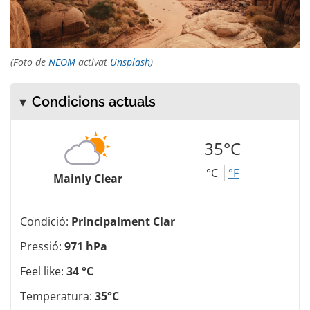
(Foto de
NEOM
activat
Unsplash
)
Condicions actuals
35°C
°C
°F
Mainly Clear
Condició:
Principalment Clar
Pressió:
971 hPa
Feel like:
34 °C
Temperatura:
35°C